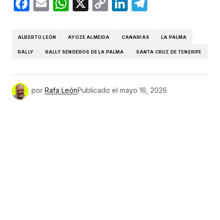
Facebook
Email
WhatsApp
X
Copy
LinkedIn
Telegram
Link
ALBERTO LEÓN
AYOZE ALMEIDA
CANARIAS
LA PALMA
RALLY
RALLY SENDEROS DE LA PALMA
SANTA CRUZ DE TENERIFE
por
Rafa León
Publicado el
mayo 16, 2026