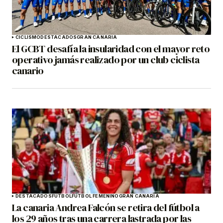
CICLISMO
DESTACADOS
GRAN CANARIA
El GCBT desafía la insularidad con el mayor reto
operativo jamás realizado por un club ciclista
canario
DESTACADOS
FÚTBOL
FÚTBOL FEMENINO
GRAN CANARIA
La canaria Andrea Falcón se retira del fútbol a
los 29 años tras una carrera lastrada por las