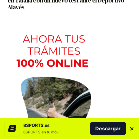
en Tafalla con un nuevo test ante el Deportivo
Alavés
8SPORTS.es
×
Descargar
8SPORTS en tu móvil.