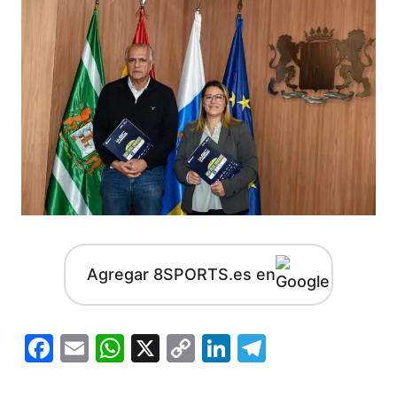
Agregar 8SPORTS.es en
Facebook
Email
WhatsApp
X
Copy
LinkedIn
Telegram
Link