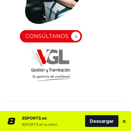
8SPORTS.es
×
Descargar
8SPORTS en tu móvil.