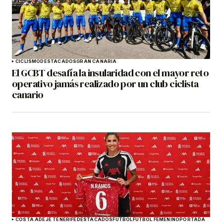
CICLISMO
DESTACADOS
GRAN CANARIA
El GCBT desafía la insularidad con el mayor reto
operativo jamás realizado por un club ciclista
canario
COSTA ADEJE TENERIFE
DESTACADOS
FÚTBOL
FÚTBOL FEMENINO
PORTADA