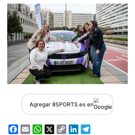
Agregar 8SPORTS.es en
Facebook
Email
WhatsApp
X
Copy
LinkedIn
Telegram