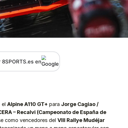
r 8SPORTS.es en
kedIn
Telegram
 el
Alpine A110 GT+
para
Jorge Cagiao /
CERA – Recalvi (Campeonato de España de
rse como vencedores del
VIII Rallye Mudéjar