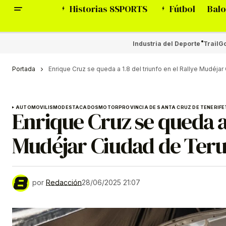
Historias 8SPORTS
Fútbol
Balo
Industria del Deporte
Trail
Go
Portada
Enrique Cruz se queda a 1.8 del triunfo en el Rallye Mudéja
AUTOMOVILISMO
DESTACADOS
MOTOR
PROVINCIA DE SANTA CRUZ DE TENERIFE
Enrique Cruz se queda a 
Mudéjar Ciudad de Teru
por
Redacción
28/06/2025 21:07