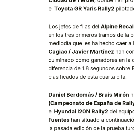
Ciudad de Teruel
, donde han pr
el
Toyota GR Yaris Rally2
pilotad
Los jefes de filas del
Alpine Recal
en los tres primeros tramos de la
mediodía que les ha hecho caer a
Cagiao / Javier Martínez
han com
culminado como ganadores en la oc
diferencia de 1.8 segundos sobre
clasificados de esta cuarta cita.
Daniel Berdomás / Brais Mirón
h
(Campeonato de España de Rally
el
Hyundai i20N Rally2
del equi
Fuentes
han situado a continuaci
la pasada edición de la prueba tur