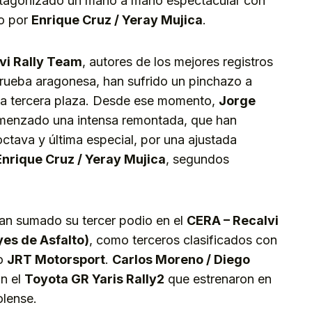
otagonizado un mano a mano espectacular con
o por
Enrique Cruz / Yeray Mujica
.
vi Rally Team
, autores de los mejores registros
 prueba aragonesa, han sufrido un pinchazo a
 la tercera plaza. Desde ese momento,
Jorge
enzado una intensa remontada, que han
tava y última especial, por una ajustada
Enrique Cruz / Yeray Mujica
, segundos
an sumado su tercer podio en el
CERA – Recalvi
es de Asfalto)
, como terceros clasificados con
po
JRT Motorsport
.
Carlos Moreno / Diego
ón el
Toyota GR Yaris Rally2
que estrenaron en
olense.