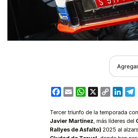
Agrega
Facebook
Email
WhatsApp
X
Copy
Lin
Link
Tercer triunfo de la temporada con
Javier Martínez
, más líderes del
Rallyes de Asfalto)
2025 al alza