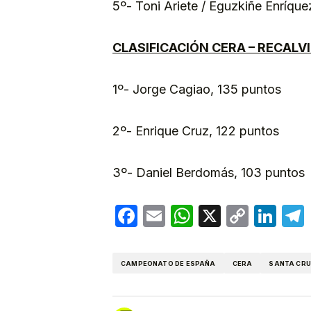
5º- Toni Ariete / Eguzkiñe Enríque
CLASIFICACIÓN CERA – RECALVI
1º- Jorge Cagiao, 135 puntos
2º- Enrique Cruz, 122 puntos
3º- Daniel Berdomás, 103 puntos
Facebook
Email
WhatsApp
X
Copy
Lin
Link
CAMPEONATO DE ESPAÑA
CERA
SANTA CRU