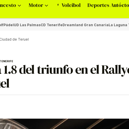
ncesto
Motor
Voleibol
Deportes Autóct
lf
Pádel
UD Las Palmas
CD Tenerife
Dreamland Gran Canaria
La Laguna 
r Ciudad de Teruel
TENERIFE
1.8 del triunfo en el Rally
el