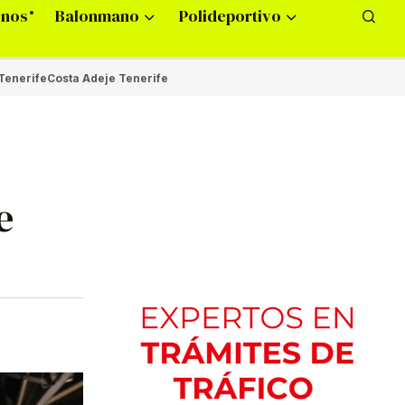
onos
Balonmano
Polideportivo
Tenerife
Costa Adeje Tenerife
e