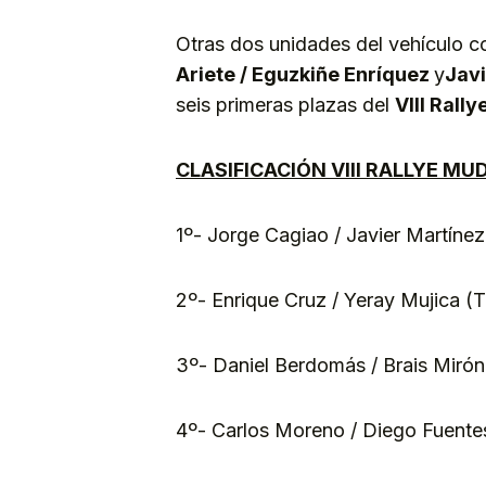
Otras dos unidades del vehículo c
Ariete / Eguzkiñe Enríquez
y
Javi
seis primeras plazas del
VIII Rall
CLASIFICACIÓN VIII RALLYE MU
1º- Jorge Cagiao / Javier Martínez
2º- Enrique Cruz / Yeray Mujica (T
3º- Daniel Berdomás / Brais Mirón
4º- Carlos Moreno / Diego Fuentes