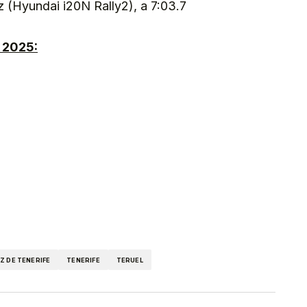
z (Hyundai i20N Rally2), a 7:03.7
 2025:
kedIn
Telegram
Z DE TENERIFE
TENERIFE
TERUEL