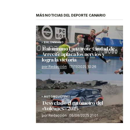
MÁS NOTICIAS DEL DEPORTE CANARIO
BALONMANO
Balonmano Lanzarote Ciudad de
Arrecife aplaca los nervios y
logra la victoria
por Redacción
17/11/2025 10:26
AUTOMOVILISMO
Desvelado el rutómetro del
«Volcanes» 2025
por Redacción
06/08/2025 21:01