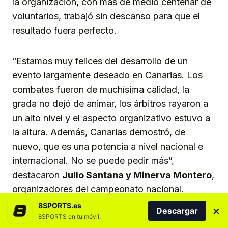
la organización, con más de medio centenar de
voluntarios, trabajó sin descanso para que el
resultado fuera perfecto.
“Estamos muy felices del desarrollo de un
evento largamente deseado en Canarias. Los
combates fueron de muchísima calidad, la
grada no dejó de animar, los árbitros rayaron a
un alto nivel y el aspecto organizativo estuvo a
la altura. Además, Canarias demostró, de
nuevo, que es una potencia a nivel nacional e
internacional. No se puede pedir más”,
destacaron
Julio Santana y Minerva Montero
,
organizadores del campeonato nacional.
8SPORTS.es
×
Descargar
8SPORTS en tu móvil.
El evento coronó a más de 150 campeones y