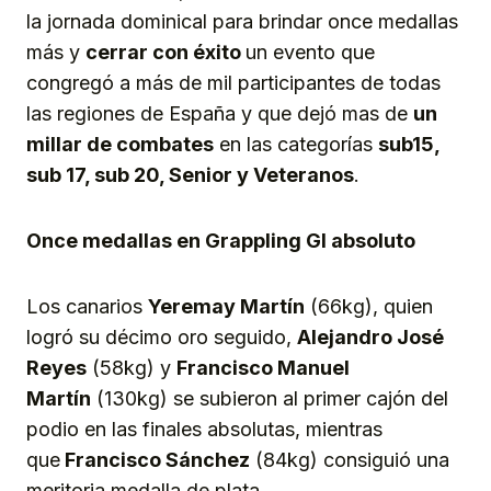
la jornada dominical para brindar once medallas
más y
cerrar con éxito
un evento que
congregó a más de mil participantes de todas
las regiones de España y que dejó mas de
un
millar de combates
en las categorías
sub15,
sub 17, sub 20, Senior y
V
eteranos
.
Once medallas
en Grappling GI absoluto
Los canarios
Yeremay Martín
(66kg), quien
logró su décimo oro seguido,
Alejandro José
Reyes
(58kg) y
Francisco Manuel
Martín
(130kg) se subieron al primer cajón del
podio en las finales absolutas, mientras
que
Francisco Sánchez
(84kg) consiguió una
meritoria medalla de plata.