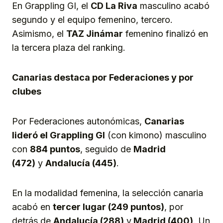
En Grappling GI, el
CD La Riva
masculino acabó
segundo y el equipo femenino, tercero.
Asimismo, el
TAZ Jinámar
femenino finalizó en
la tercera plaza del ranking.
Canarias destaca por Federaciones y por
clubes
Por Federaciones autonómicas,
Canarias
lideró el Grappling GI
(con kimono) masculino
con
884 puntos
, seguido de
Madrid
(472)
y
Andalucía (445)
.
En la modalidad femenina, la selección canaria
acabó en
tercer lugar (249
puntos
)
, por
detrás de
Andalucía (288)
y
Madrid (400)
. Un