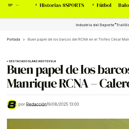
Historias 8SPORTS
Fútbol
Balo
Industria del Deporte
Trail
Go
Portada
Buen papel de los barcos del RCNA en el Trofeo César Man
DESTACADOS
LANZAROTE
VELA
Buen papel de los barco
Manrique RCNA – Caler
por
Redacción
19/08/2025 13:00