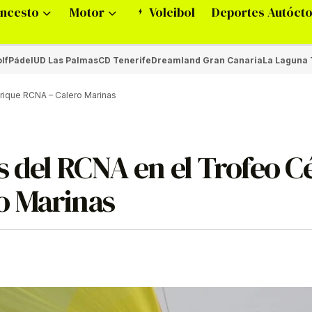
ncesto
Motor
Voleibol
Deportes Autóct
lf
Pádel
UD Las Palmas
CD Tenerife
Dreamland Gran Canaria
La Laguna 
rique RCNA – Calero Marinas
s del RCNA en el Trofeo C
o Marinas