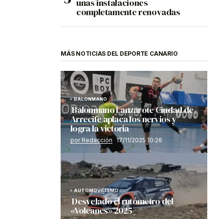
unas instalaciones
completamente renovadas
MÁS NOTICIAS DEL DEPORTE CANARIO
BALONMANO
Balonmano Lanzarote Ciudad de
Arrecife aplaca los nervios y
logra la victoria
por Redacción
17/11/2025 10:26
AUTOMOVILISMO
Desvelado el rutómetro del
«Volcanes» 2025