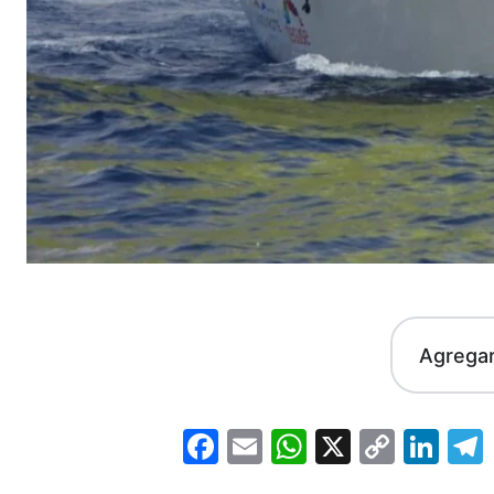
Agrega
Facebook
Email
WhatsApp
X
Copy
Lin
Link