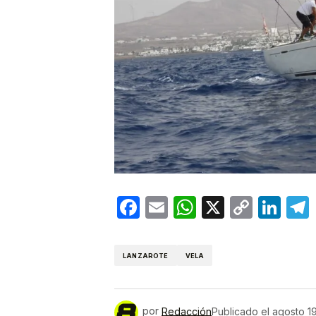
Facebook
Email
WhatsApp
X
Copy
Lin
Link
LANZAROTE
VELA
por
Redacción
Publicado el
agosto 1