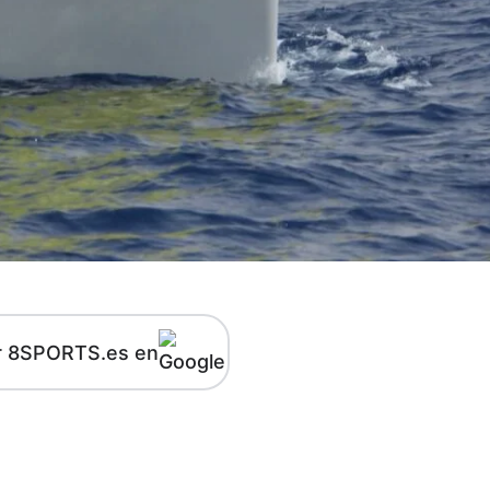
r 8SPORTS.es en
kedIn
Telegram