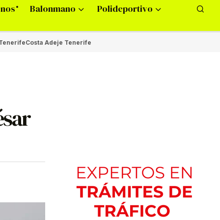
onos
Balonmano
Polideportivo
Tenerife
Costa Adeje Tenerife
ésar