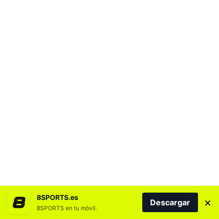
8SPORTS.es
×
Descargar
8SPORTS en tu móvil.