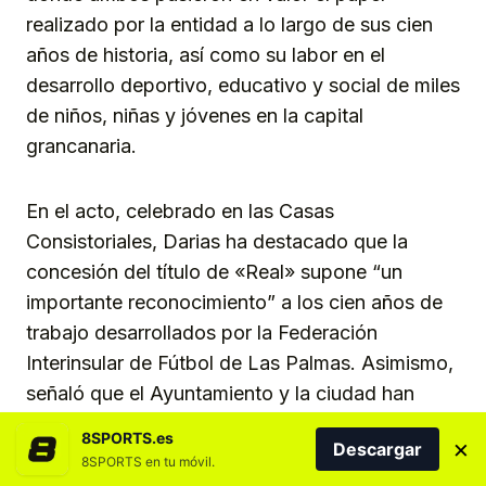
realizado por la entidad a lo largo de sus cien
años de historia, así como su labor en el
desarrollo deportivo, educativo y social de miles
de niños, niñas y jóvenes en la capital
grancanaria.
En el acto, celebrado en las Casas
Consistoriales, Darias ha destacado que la
concesión del título de «Real» supone “un
importante reconocimiento” a los cien años de
trabajo desarrollados por la Federación
Interinsular de Fútbol de Las Palmas. Asimismo,
señaló que el Ayuntamiento y la ciudad han
querido sumarse a este homenaje para
8SPORTS.es
×
Descargar
reconocer “el trabajo excelso” realizado por la
8SPORTS en tu móvil.
entidad a lo largo de un siglo al servicio del