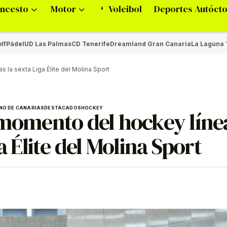
ncesto
Motor
Voleibol
Deportes Autóct
lf
Pádel
UD Las Palmas
CD Tenerife
Dreamland Gran Canaria
La Laguna 
s la sexta Liga Élite del Molina Sport
NO DE CANARIAS
DESTACADOS
HOCKEY
 momento del hockey líne
a Élite del Molina Sport