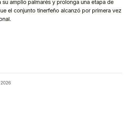
a su amplio palmarés y prolonga una etapa de
que el conjunto tinerfeño alcanzó por primera vez
onal.
kedIn
Telegram
 2026