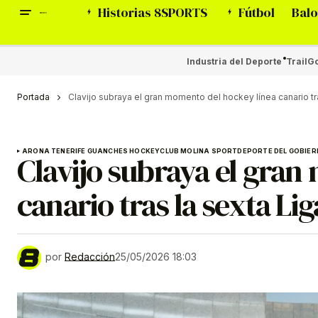
Historias 8SPORTS
Fútbol
Balo
Industria del Deporte
Trail
Go
Portada
Clavijo subraya el gran momento del hockey línea canario tra
ARONA TENERIFE GUANCHES HOCKEY
CLUB MOLINA SPORT
DEPORTE DEL GOBIER
Clavijo subraya el gran
canario tras la sexta Lig
por
Redacción
25/05/2026 18:03