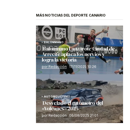
MÁS NOTICIAS DEL DEPORTE CANARIO
BALONMANO
Balonmano Lanzarote Ciudad de
Arrecife aplaca los nervios y
logra la victoria
por Redacción
17/11/2025 10:26
AUTOMOVILISMO
Desvelado el rutómetro del
«Volcanes» 2025
por Redacción
06/08/2025 21:01