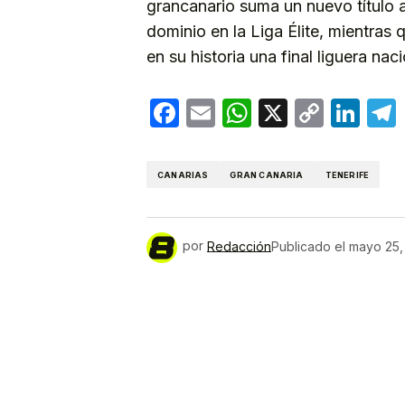
grancanario suma un nuevo título 
dominio en la Liga Élite, mientras 
en su historia una final liguera naci
Facebook
Email
WhatsApp
X
Copy
Lin
Link
CANARIAS
GRAN CANARIA
TENERIFE
por
Redacción
Publicado el
mayo 25,