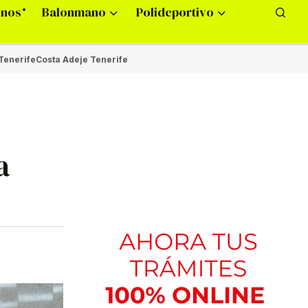
onos
Balonmano
Polideportivo
Tenerife
Costa Adeje Tenerife
a