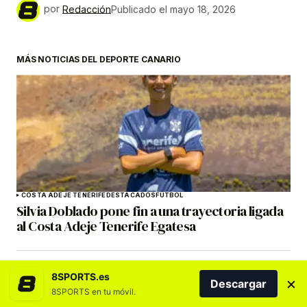
por
Redacción
Publicado el
mayo 18, 2026
MÁS NOTICIAS DEL DEPORTE CANARIO
COSTA ADEJE TENERIFE
DESTACADOS
FÚTBOL
Silvia Doblado pone fin a una trayectoria ligada
al Costa Adeje Tenerife Egatesa
8SPORTS.es
×
Descargar
8SPORTS en tu móvil.