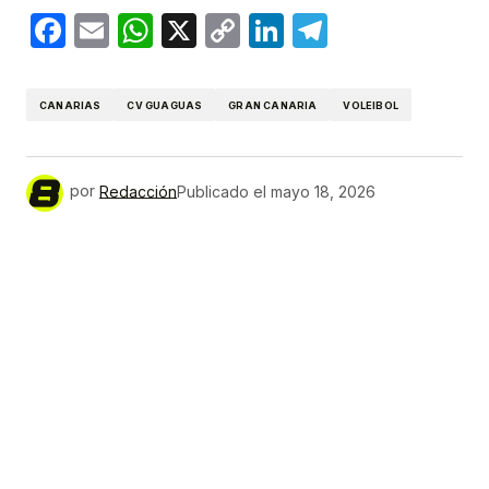
Facebook
Email
WhatsApp
X
Copy
LinkedIn
Telegram
Link
CANARIAS
CV GUAGUAS
GRAN CANARIA
VOLEIBOL
por
Redacción
Publicado el
mayo 18, 2026