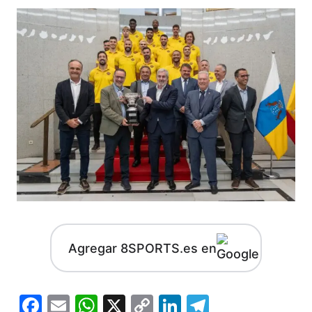
Agregar 8SPORTS.es en
Facebook
Email
WhatsApp
X
Copy
LinkedIn
Telegram