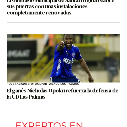
El Gimnasio Municipal de Santa Brígida reabre
sus puertas con unas instalaciones
completamente renovadas
DESTACADOS
FÚTBOL
PORTADA
UD LAS PALMAS
El ganés Nicholas Opoku refuerza la defensa de
la UD Las Palmas