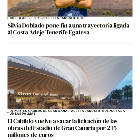
COSTA ADEJE TENERIFE
DESTACADOS
FÚTBOL
Silvia Doblado pone fin a una trayectoria ligada
al Costa Adeje Tenerife Egatesa
DEPORTES CABILDO DE GRAN CANARIA
DESTACADOS
FÚTBOL
PORTADA
UD LAS PALMAS
El Cabildo vuelve a sacar la licitación de las
obras del Estadio de Gran Canaria por 235
millones de euros