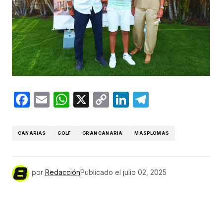
Facebook
Email
WhatsApp
X
Copy
LinkedIn
Telegram
Link
CANARIAS
GOLF
GRAN CANARIA
MASPLOMAS
por
Redacción
Publicado el
julio 02, 2025