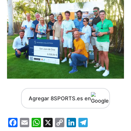
Agregar 8SPORTS.es en
Facebook
Email
WhatsApp
X
Copy
LinkedIn
Telegram