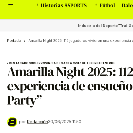
Historias 8SPORTS
Fútbol
Balo
Industria del Deporte
Trail
Go
Portada
Amarilla Night 2025: 112 jugadores vivieron una experienci
DESTACADOS
GOLF
PROVINCIA DE SANTA CRUZ DE TENERIFE
TENERIFE
Amarilla Night 2025: 11
experiencia de ensueño
Party”
por
Redacción
30/06/2025 11:50