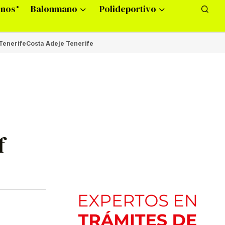
onos
Balonmano
Polideportivo
Tenerife
Costa Adeje Tenerife
f