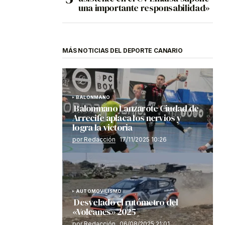
una importante responsabilidad»
MÁS NOTICIAS DEL DEPORTE CANARIO
BALONMANO
Balonmano Lanzarote Ciudad de
Arrecife aplaca los nervios y
logra la victoria
por Redacción
17/11/2025 10:26
AUTOMOVILISMO
Desvelado el rutómetro del
«Volcanes» 2025
por Redacción
06/08/2025 21:01