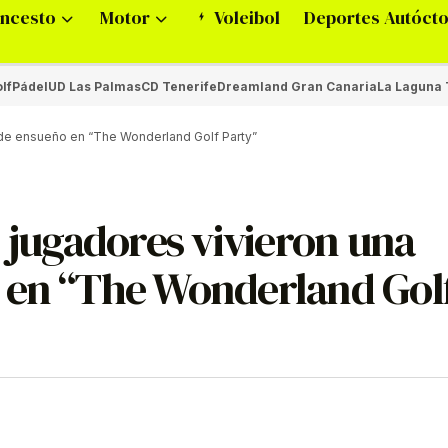
ncesto
Motor
Voleibol
Deportes Autóct
lf
Pádel
UD Las Palmas
CD Tenerife
Dreamland Gran Canaria
La Laguna 
a de ensueño en “The Wonderland Golf Party”
2 jugadores vivieron una
 en “The Wonderland Gol