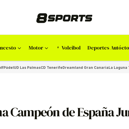
ncesto
Motor
Voleibol
Deportes Autóct
lf
Pádel
UD Las Palmas
CD Tenerife
Dreamland Gran Canaria
La Laguna 
ma Campeón de España Ju