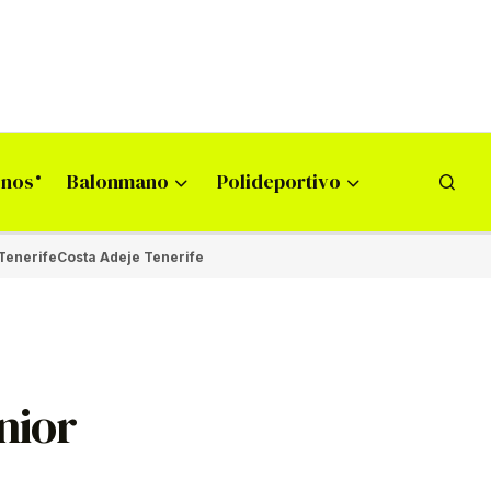
onos
Balonmano
Polideportivo
Tenerife
Costa Adeje Tenerife
nior