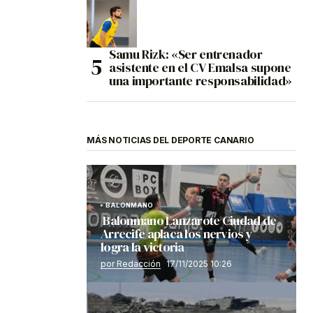
Samu Rizk: «Ser entrenador
asistente en el CV Emalsa supone
una importante responsabilidad»
MÁS NOTICIAS DEL DEPORTE CANARIO
BALONMANO
Balonmano Lanzarote Ciudad de
Arrecife aplaca los nervios y
logra la victoria
por Redacción
17/11/2025 10:26