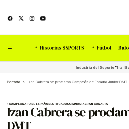
Historias 8SPORTS
Fútbol
Balo
Industria del Deporte
Trail
Go
Portada
Izan Cabrera se proclama Campeón de España Junior DMT
CAMPEONATO DE ESPAÑA
DESTACADOS
GIMNASIA
GRAN CANARIA
Izan Cabrera se procla
DMT