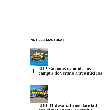
NOTICIAS MÁS LEÍDAS
El CV Guaguas expande sus
campus de verano a tres núcleos
El GCBT desafía la insularidad
con el mayor reto operativo