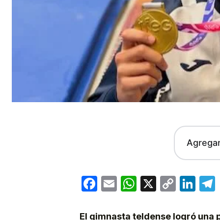
Agrega
Facebook
Email
WhatsApp
X
Copy
Lin
Link
El gimnasta teldense logró una 