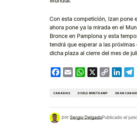
Mundial.
Con esta competición, Izan pone e
ahora pone ya la mirada en el Mun
Bronce en Pamplona y esta temporad
tendrá que esperar a las próximas c
dicha plaza al cierre del mes de jul
Facebook
Email
WhatsApp
X
Copy
Lin
Link
CANARIAS
DOBLE MINITRAMP
GRAN CANAR
por
Sergio Delgado
Publicado el
juni