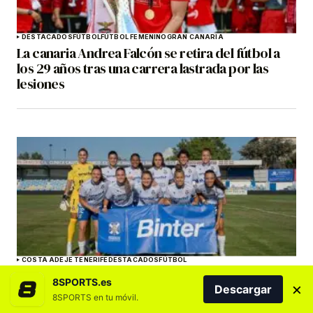
DESTACADOS
FÚTBOL
FÚTBOL FEMENINO
GRAN CANARIA
La canaria Andrea Falcón se retira del fútbol a
los 29 años tras una carrera lastrada por las
lesiones
COSTA ADEJE TENERIFE
DESTACADOS
FÚTBOL
El Costa Adeje Tenerife Egatesa se impone al
8SPORTS.es
×
Athletic Club en Tafalla y continúa su puesta a
Descargar
8SPORTS en tu móvil.
punto