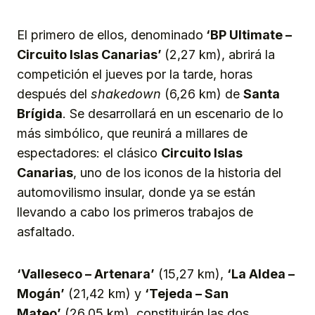
El primero de ellos, denominado
‘BP Ultimate –
Circuito Islas Canarias’
(2,27 km), abrirá la
competición el jueves por la tarde, horas
después del
shakedown
(6,26 km) de
Santa
Brígida
. Se desarrollará en un escenario de lo
más simbólico, que reunirá a millares de
espectadores: el clásico
Circuito Islas
Canarias
, uno de los iconos de la historia del
automovilismo insular, donde ya se están
llevando a cabo los primeros trabajos de
asfaltado.
‘Valleseco – Artenara’
(15,27 km),
‘La Aldea –
Mogán’
(21,42 km) y
‘Tejeda – San
Mateo’
(26,05 km), constituirán las dos