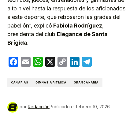
alto nivel hasta la respuesta de los aficionados
a este deporte, que rebosaron las gradas del
pabellón”, explicó
Fabiola
Rodríguez
,
presidenta del club
Elegance de Santa
Brígida
.
Facebook
Email
WhatsApp
X
Copy
LinkedIn
Telegram
Link
CANARIAS
GIMNASIA RÍTMICA
GRAN CANARIA
por
Redacción
Publicado el
febrero 10, 2026