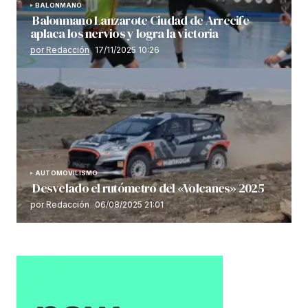
BALONMANO
Balonmano Lanzarote Ciudad de Arrecife
aplaca los nervios y logra la victoria
por Redacción
17/11/2025 10:26
AUTOMOVILISMO
Desvelado el rutómetro del «Volcanes» 2025
por Redacción
06/08/2025 21:01