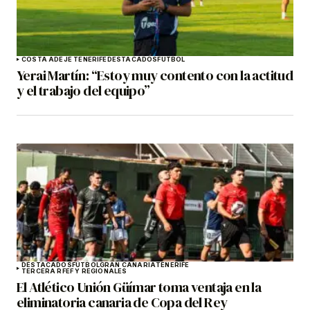
COSTA ADEJE TENERIFE
DESTACADOS
FÚTBOL
Yerai Martín: “Estoy muy contento con la actitud
y el trabajo del equipo”
DESTACADOS
FÚTBOL
GRAN CANARIA
TENERIFE
TERCERA RFEF Y REGIONALES
El Atlético Unión Güímar toma ventaja en la
eliminatoria canaria de Copa del Rey