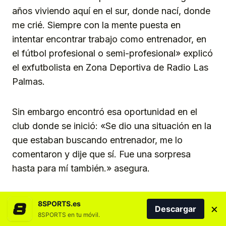
años viviendo aquí en el sur, donde nací, donde
me crié. Siempre con la mente puesta en
intentar encontrar trabajo como entrenador, en
el fútbol profesional o semi-profesional» explicó
el exfutbolista en Zona Deportiva de Radio Las
Palmas.
Sin embargo encontró esa oportunidad en el
club donde se inició: «Se dio una situación en la
que estaban buscando entrenador, me lo
comentaron y dije que sí. Fue una sorpresa
hasta para mí también.» asegura.
«Cuando dejé de jugar lo que me apetecía y me
8SPORTS.es
×
Descargar
gustaba era ser entrenador. Me saqué la
8SPORTS en tu móvil.