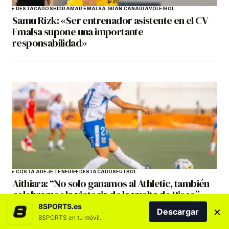
DESTACADOS
HIDRAMAR EMALSA GRAN CANARIA
VOLEIBOL
Samu Rizk: «Ser entrenador asistente en el CV
Emalsa supone una importante
responsabilidad»
COSTA ADEJE TENERIFE
DESTACADOS
FÚTBOL
Aithiara: “No solo ganamos al Athletic, también
celebramos la victoria de la vuelta de Pisco”
8SPORTS.es
×
Descargar
8SPORTS en tu móvil.