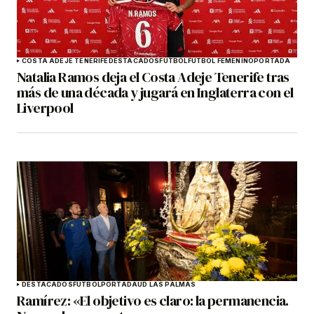
COSTA ADEJE TENERIFE
DESTACADOS
FÚTBOL
FÚTBOL FEMENINO
PORTADA
Natalia Ramos deja el Costa Adeje Tenerife tras
más de una década y jugará en Inglaterra con el
Liverpool
DESTACADOS
FÚTBOL
PORTADA
UD LAS PALMAS
Ramírez: «El objetivo es claro: la permanencia.