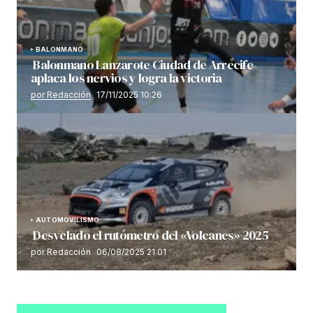
BALONMANO
Balonmano Lanzarote Ciudad de Arrecife
aplaca los nervios y logra la victoria
por Redacción
17/11/2025 10:26
AUTOMOVILISMO
Desvelado el rutómetro del «Volcanes» 2025
por Redacción
06/08/2025 21:01