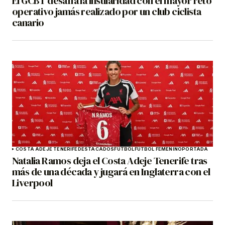
El GCBT desafía la insularidad con el mayor reto
operativo jamás realizado por un club ciclista
canario
COSTA ADEJE TENERIFE
DESTACADOS
FÚTBOL
FÚTBOL FEMENINO
PORTADA
Natalia Ramos deja el Costa Adeje Tenerife tras
más de una década y jugará en Inglaterra con el
Liverpool