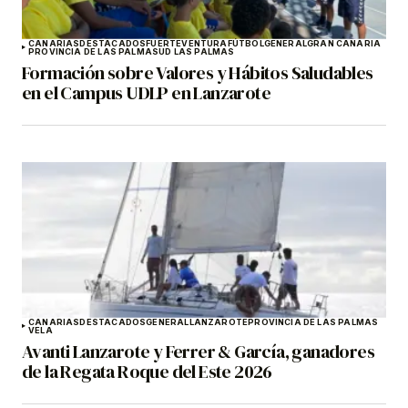
CANARIAS
DESTACADOS
FUERTEVENTURA
FÚTBOL
GENERAL
GRAN CANARIA
PROVINCIA DE LAS PALMAS
UD LAS PALMAS
Formación sobre Valores y Hábitos Saludables
en el Campus UDLP en Lanzarote
CANARIAS
DESTACADOS
GENERAL
LANZAROTE
PROVINCIA DE LAS PALMAS
VELA
Avanti Lanzarote y Ferrer & García, ganadores
de la Regata Roque del Este 2026