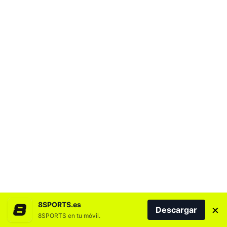
8SPORTS.es
×
Descargar
8SPORTS en tu móvil.