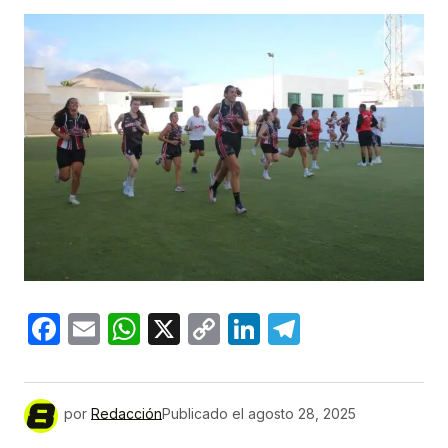
Facebook
Email
WhatsApp
X
Copy
LinkedIn
Telegram
Link
por
Redacción
Publicado el
agosto 28, 2025