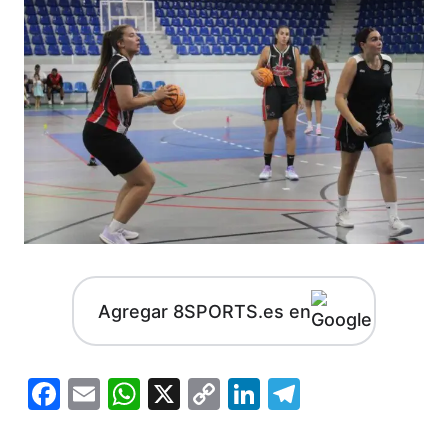
Agregar 8SPORTS.es en
Facebook
Email
WhatsApp
X
Copy
LinkedIn
Telegram
Link