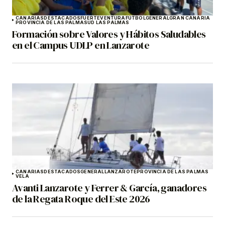
CANARIAS
DESTACADOS
FUERTEVENTURA
FÚTBOL
GENERAL
GRAN CANARIA
PROVINCIA DE LAS PALMAS
UD LAS PALMAS
Formación sobre Valores y Hábitos Saludables
en el Campus UDLP en Lanzarote
CANARIAS
DESTACADOS
GENERAL
LANZAROTE
PROVINCIA DE LAS PALMAS
VELA
Avanti Lanzarote y Ferrer & García, ganadores
de la Regata Roque del Este 2026