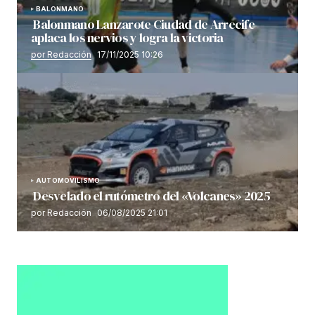
BALONMANO
Balonmano Lanzarote Ciudad de Arrecife
aplaca los nervios y logra la victoria
por Redacción
17/11/2025 10:26
AUTOMOVILISMO
Desvelado el rutómetro del «Volcanes» 2025
por Redacción
06/08/2025 21:01