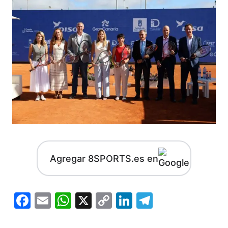
Agregar 8SPORTS.es en
Facebook
Email
WhatsApp
X
Copy
LinkedIn
Telegram
Link