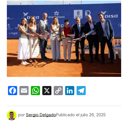
Facebook
Email
WhatsApp
X
Copy
LinkedIn
Telegram
Link
por
Sergio Delgado
Publicado el
julio 26, 2025