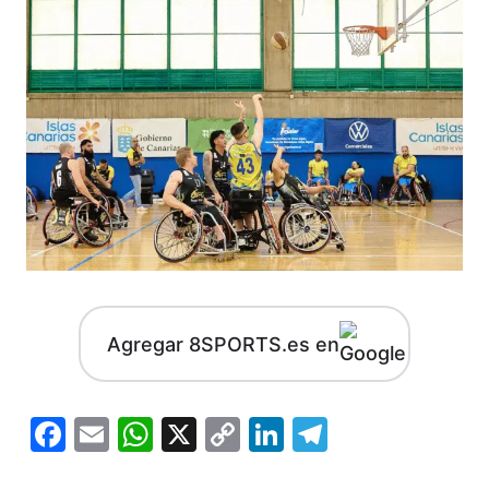
Agregar 8SPORTS.es en
Facebook
Email
WhatsApp
X
Copy
LinkedIn
Telegram
Link