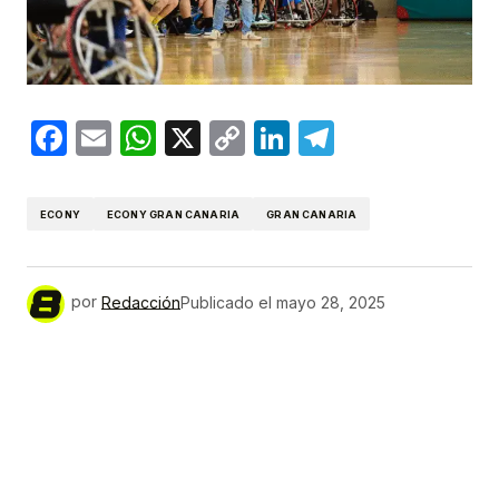
Facebook
Email
WhatsApp
X
Copy
LinkedIn
Telegram
Link
ECONY
ECONY GRAN CANARIA
GRAN CANARIA
por
Redacción
Publicado el
mayo 28, 2025