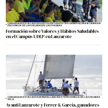
CANARIAS
DESTACADOS
FUERTEVENTURA
FÚTBOL
GENERAL
GRAN CANARIA
PROVINCIA DE LAS PALMAS
UD LAS PALMAS
Formación sobre Valores y Hábitos Saludables
en el Campus UDLP en Lanzarote
CANARIAS
DESTACADOS
GENERAL
LANZAROTE
PROVINCIA DE LAS PALMAS
VELA
Avanti Lanzarote y Ferrer & García, ganadores