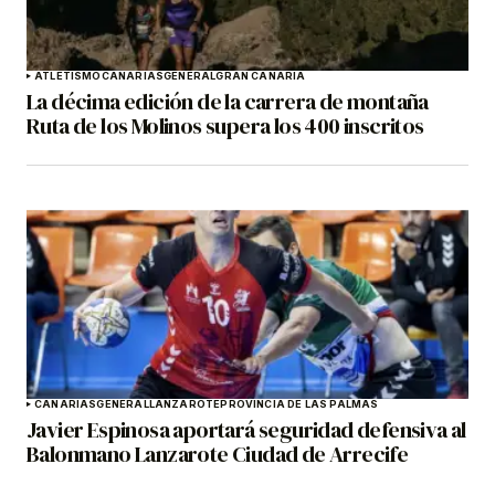
ATLETISMO
CANARIAS
GENERAL
GRAN CANARIA
La décima edición de la carrera de montaña
Ruta de los Molinos supera los 400 inscritos
CANARIAS
GENERAL
LANZAROTE
PROVINCIA DE LAS PALMAS
Javier Espinosa aportará seguridad defensiva al
Balonmano Lanzarote Ciudad de Arrecife