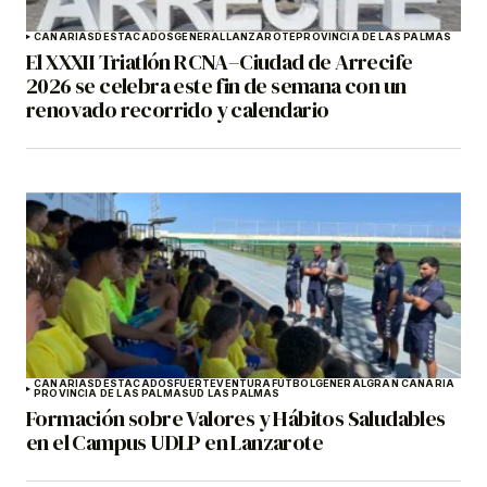
CANARIAS
DESTACADOS
GENERAL
LANZAROTE
PROVINCIA DE LAS PALMAS
El XXXII Triatlón RCNA–Ciudad de Arrecife
2026 se celebra este fin de semana con un
renovado recorrido y calendario
CANARIAS
DESTACADOS
FUERTEVENTURA
FÚTBOL
GENERAL
GRAN CANARIA
PROVINCIA DE LAS PALMAS
UD LAS PALMAS
Formación sobre Valores y Hábitos Saludables
en el Campus UDLP en Lanzarote