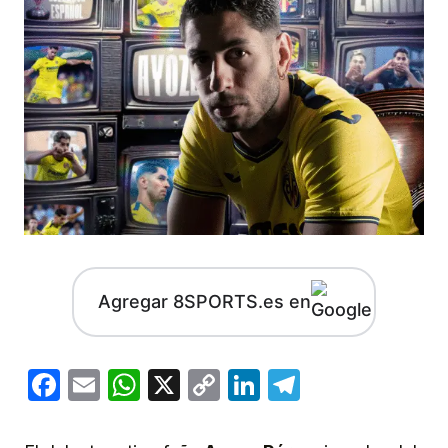
Agregar 8SPORTS.es en
Facebook
Email
WhatsApp
X
Copy
LinkedIn
Telegram
Link