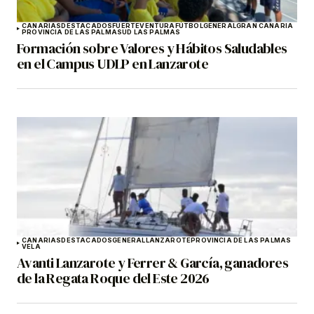
CANARIAS
DESTACADOS
FUERTEVENTURA
FÚTBOL
GENERAL
GRAN CANARIA
PROVINCIA DE LAS PALMAS
UD LAS PALMAS
Formación sobre Valores y Hábitos Saludables
en el Campus UDLP en Lanzarote
CANARIAS
DESTACADOS
GENERAL
LANZAROTE
PROVINCIA DE LAS PALMAS
VELA
Avanti Lanzarote y Ferrer & García, ganadores
de la Regata Roque del Este 2026