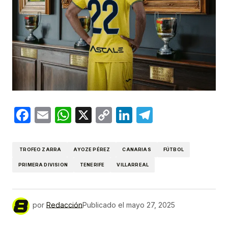
Facebook
Email
WhatsApp
X
Copy
LinkedIn
Telegram
Link
TROFEO ZARRA
AYOZE PÉREZ
CANARIAS
FÚTBOL
PRIMERA DIVISION
TENERIFE
VILLARREAL
por
Redacción
Publicado el
mayo 27, 2025