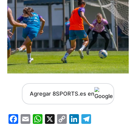
Agregar 8SPORTS.es en
Facebook
Email
WhatsApp
X
Copy
LinkedIn
Telegram
Link