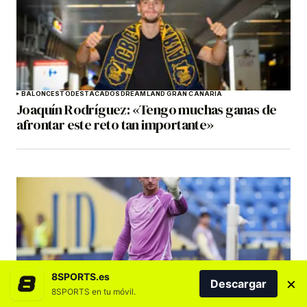
BALONCESTO
DESTACADOS
DREAMLAND GRAN CANARIA
Joaquín Rodríguez: «Tengo muchas ganas de
afrontar este reto tan importante»
8SPORTS.es
×
Descargar
8SPORTS en tu móvil.
DESTACADOS
FÚTBOL
PORTADA
UD LAS PALMAS