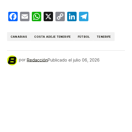
Facebook
Email
WhatsApp
X
Copy
LinkedIn
Telegram
Link
CANARIAS
COSTA ADEJE TENERIFE
FÚTBOL
TENERIFE
por
Redacción
Publicado el
julio 06, 2026