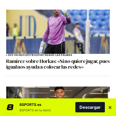
DESTACADOS
FÚTBOL
PORTADA
UD LAS PALMAS
Ramírez sobre Horkas: «Si no quiere jugar, pues
igual nos ayuda a colocar las redes»
8SPORTS.es
×
Descargar
8SPORTS en tu móvil.