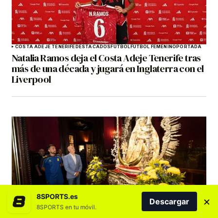
COSTA ADEJE TENERIFE
DESTACADOS
FÚTBOL
FÚTBOL FEMENINO
PORTADA
Natalia Ramos deja el Costa Adeje Tenerife tras
más de una década y jugará en Inglaterra con el
Liverpool
8SPORTS.es
×
Descargar
DESTACADOS
FÚTBOL
PORTADA
UD LAS PALMAS
8SPORTS en tu móvil.
Ramírez: «El objetivo es claro: la permanencia.