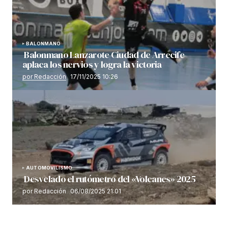
BALONMANO
Balonmano Lanzarote Ciudad de Arrecife
aplaca los nervios y logra la victoria
por Redacción
17/11/2025 10:26
AUTOMOVILISMO
Desvelado el rutómetro del «Volcanes» 2025
por Redacción
06/08/2025 21:01