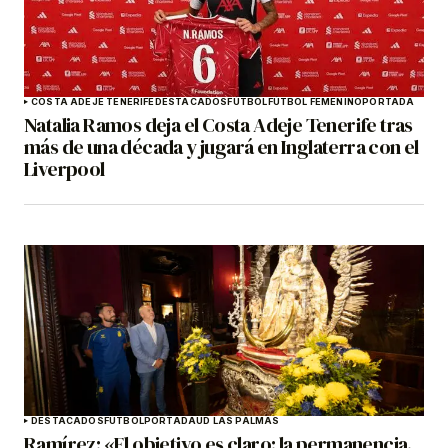
COSTA ADEJE TENERIFE
DESTACADOS
FÚTBOL
FÚTBOL FEMENINO
PORTADA
Natalia Ramos deja el Costa Adeje Tenerife tras
más de una década y jugará en Inglaterra con el
Liverpool
DESTACADOS
FÚTBOL
PORTADA
UD LAS PALMAS
Ramírez: «El objetivo es claro: la permanencia.