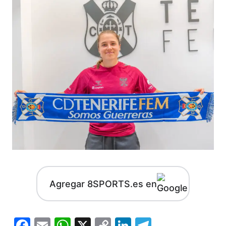
Agregar 8SPORTS.es en
Facebook
Email
WhatsApp
X
Copy
LinkedIn
Telegram