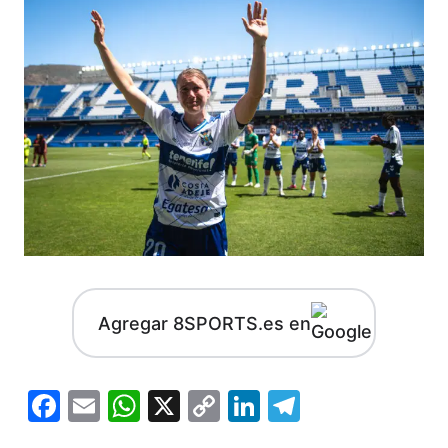
Agregar 8SPORTS.es en
Facebook
Email
WhatsApp
X
Copy
LinkedIn
Telegram
Link