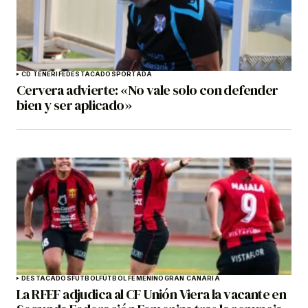
CD TENERIFE
DESTACADOS
PORTADA
Cervera advierte: «No vale solo con defender
bien y ser aplicado»
DESTACADOS
FÚTBOL
FÚTBOL FEMENINO
GRAN CANARIA
La RFEF adjudica al CF Unión Viera la vacante en