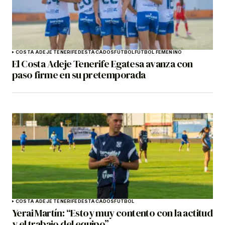
COSTA ADEJE TENERIFE
DESTACADOS
FÚTBOL
FÚTBOL FEMENINO
El Costa Adeje Tenerife Egatesa avanza con
paso firme en su pretemporada
COSTA ADEJE TENERIFE
DESTACADOS
FÚTBOL
Yerai Martín: “Estoy muy contento con la actitud
y el trabajo del equipo”