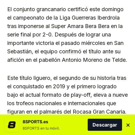
El conjunto grancanario certificó este domingo
el campeonato de la Liga Guerreras Iberdrola
tras imponerse al Super Amara Bera Bera en la
serie final por 2-0. Después de lograr una
importante victoria el pasado miércoles en San
Sebastián, el equipo confirmó el título ante su
afición en el pabellón Antonio Moreno de Telde.
Este título liguero, el segundo de su historia tras
el conquistado en 2019 y el primero logrado
bajo el actual formato de play-off, eleva a nueve
los trofeos nacionales e internacionales que
figuran en el palmarés del Rocasa Gran Canaria.
Una trayectoria de éxitos que ha consolidado al
8SPORTS.es
×
Descargar
conjunto teldense como una de las referencias
8SPORTS en tu móvil.