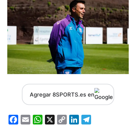
Agregar 8SPORTS.es en
Facebook
Email
WhatsApp
X
Copy
LinkedIn
Telegram
Link