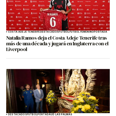
COSTA ADEJE TENERIFE
DESTACADOS
FÚTBOL
FÚTBOL FEMENINO
PORTADA
Natalia Ramos deja el Costa Adeje Tenerife tras
más de una década y jugará en Inglaterra con el
Liverpool
DESTACADOS
FÚTBOL
PORTADA
UD LAS PALMAS