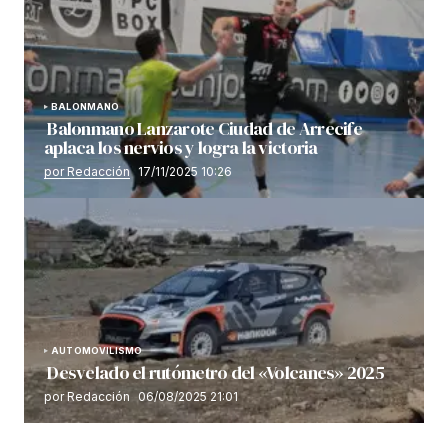
BALONMANO
Balonmano Lanzarote Ciudad de Arrecife
aplaca los nervios y logra la victoria
por Redacción
17/11/2025 10:26
AUTOMOVILISMO
Desvelado el rutómetro del «Volcanes» 2025
por Redacción
06/08/2025 21:01