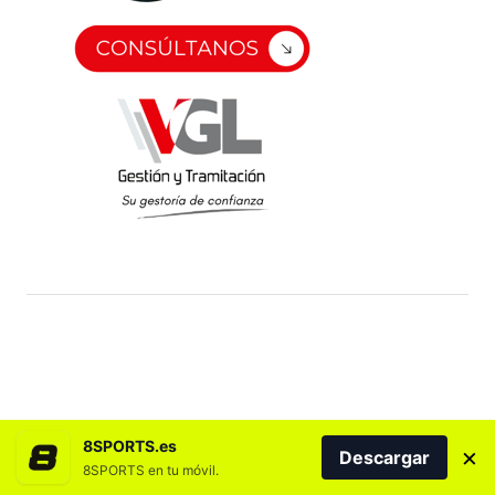
8SPORTS.es
×
Descargar
8SPORTS en tu móvil.