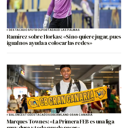
DESTACADOS
FÚTBOL
PORTADA
UD LAS PALMAS
Ramírez sobre Horkas: «Si no quiere jugar, pues
igual nos ayuda a colocar las redes»
BALONCESTO
DESTACADOS
DREAMLAND GRAN CANARIA
Marques Townes: «La Primera FEB es una liga
muy dura y todo puede pasar»