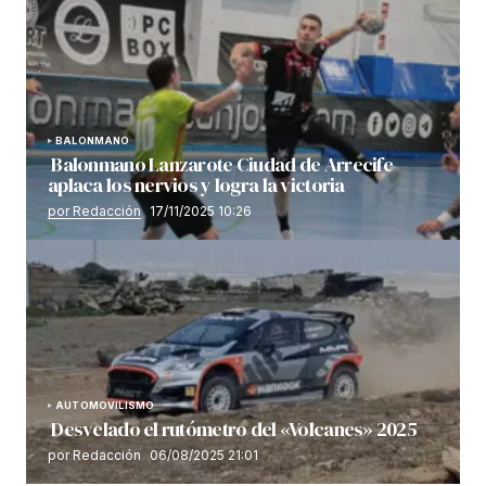
BALONMANO
Balonmano Lanzarote Ciudad de Arrecife
aplaca los nervios y logra la victoria
por Redacción
17/11/2025 10:26
AUTOMOVILISMO
Desvelado el rutómetro del «Volcanes» 2025
por Redacción
06/08/2025 21:01