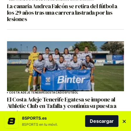
La canaria Andrea Falcón se retira del fútbol a
los 29 años tras una carrera lastrada por las
lesiones
COSTA ADEJE TENERIFE
DESTACADOS
FÚTBOL
El Costa Adeje Tenerife Egatesa se impone al
Athletic Club en Tafalla y continúa su puesta a
punto
8SPORTS.es
×
Descargar
8SPORTS en tu móvil.