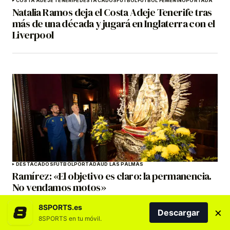
COSTA ADEJE TENERIFE
DESTACADOS
FÚTBOL
FÚTBOL FEMENINO
PORTADA
Natalia Ramos deja el Costa Adeje Tenerife tras
más de una década y jugará en Inglaterra con el
Liverpool
DESTACADOS
FÚTBOL
PORTADA
UD LAS PALMAS
Ramírez: «El objetivo es claro: la permanencia.
No vendamos motos»
8SPORTS.es
×
Descargar
8SPORTS en tu móvil.