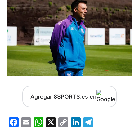
Agregar 8SPORTS.es en
Facebook
Email
WhatsApp
X
Copy
LinkedIn
Telegram
Link