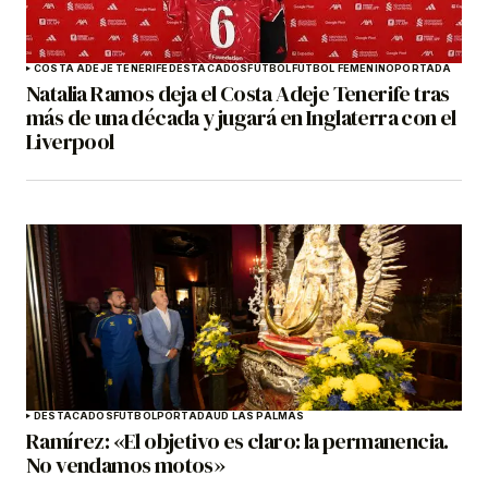
COSTA ADEJE TENERIFE
DESTACADOS
FÚTBOL
FÚTBOL FEMENINO
PORTADA
Natalia Ramos deja el Costa Adeje Tenerife tras
más de una década y jugará en Inglaterra con el
Liverpool
DESTACADOS
FÚTBOL
PORTADA
UD LAS PALMAS
Ramírez: «El objetivo es claro: la permanencia.
No vendamos motos»