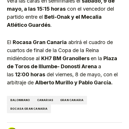
verá las caras en semifinales el
sábado, 9 de
mayo, a las 1
5
:15 horas
con el vencedor del
partido entre el
Beti-Onak y
e
l Mecalia
Atlético Guardés
.
El
Rocasa
Gran Canaria
abrirá el cuadro de
cuartos de final de la Copa de la Reina
midiéndose al
KH7
BM
Granollers
en la
Plaza
de Toros de Illumbe- Donosti Arena
a
las
12:00 horas
del viernes, 8 de mayo, con el
arbitraje de
Alberto Murillo y Pablo García.
BALONMANO
CANARIAS
GRAN CANARIA
ROCASA GRAN CANARIA