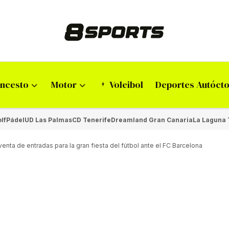
ncesto
Motor
Voleibol
Deportes Autóct
lf
Pádel
UD Las Palmas
CD Tenerife
Dreamland Gran Canaria
La Laguna 
enta de entradas para la gran fiesta del fútbol ante el FC Barcelona