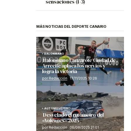
sensaciones (1-3)
MÁS NOTICIAS DEL DEPORTE CANARIO
BALONMANO
Balonmano Lanzarote Ciudad de
Arrecife aplaca los nervios y
logra la victoria
por Redacción
17/11/2025 10:26
AUTOMOVILISMO
Desvelado el rutómetro del
«Volcanes» 2025
por Redacción
06/08/2025 21:01