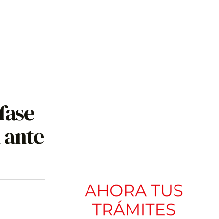
fase
l ante