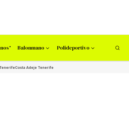
onos
Balonmano
Polideportivo
Tenerife
Costa Adeje Tenerife