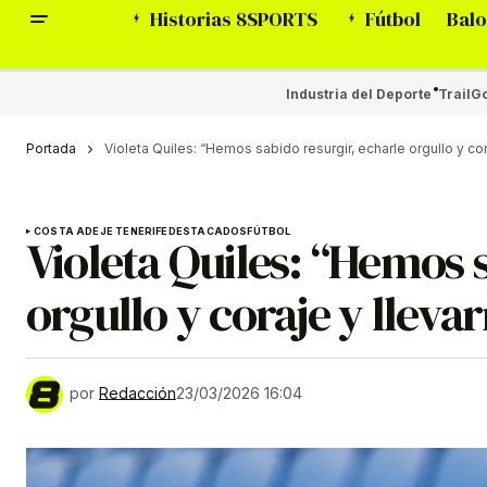
Historias 8SPORTS
Fútbol
Balo
Industria del Deporte
Trail
Go
Portada
Violeta Quiles: “Hemos sabido resurgir, echarle orgullo y cor
COSTA ADEJE TENERIFE
DESTACADOS
FÚTBOL
Violeta Quiles: “Hemos s
orgullo y coraje y lleva
por
Redacción
23/03/2026 16:04