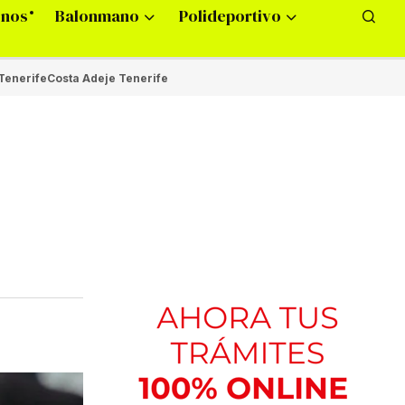
onos
Balonmano
Polideportivo
Tenerife
Costa Adeje Tenerife