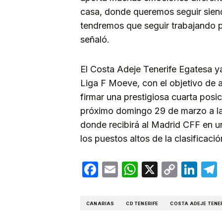
casa, donde queremos seguir siend
tendremos que seguir trabajando pa
señaló.
El Costa Adeje Tenerife Egatesa ya
Liga F Moeve, con el objetivo de a
firmar una prestigiosa cuarta posic
próximo domingo 29 de marzo a la
donde recibirá al Madrid CFF en u
los puestos altos de la clasificació
Facebook
Email
WhatsApp
X
Copy
Lin
Link
CANARIAS
CD TENERIFE
COSTA ADEJE TENE