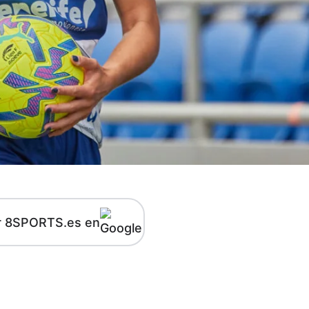
r 8SPORTS.es en
kedIn
Telegram