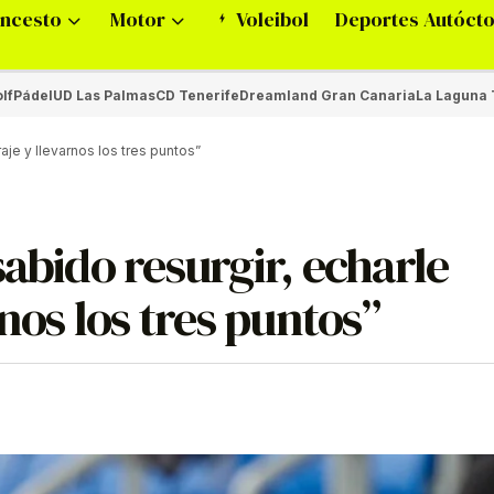
ncesto
Motor
Voleibol
Deportes Autóct
lf
Pádel
UD Las Palmas
CD Tenerife
Dreamland Gran Canaria
La Laguna 
aje y llevarnos los tres puntos”
abido resurgir, echarle
rnos los tres puntos”