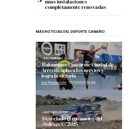
unas instalaciones
completamente renovadas
MÁS NOTICIAS DEL DEPORTE CANARIO
BALONMANO
Balonmano Lanzarote Ciudad de
Arrecife aplaca los nervios y
logra la victoria
por Redacción
17/11/2025 10:26
AUTOMOVILISMO
Desvelado el rutómetro del
«Volcanes» 2025