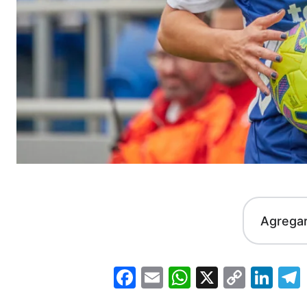
Agrega
Facebook
Email
WhatsApp
X
Copy
Lin
Link