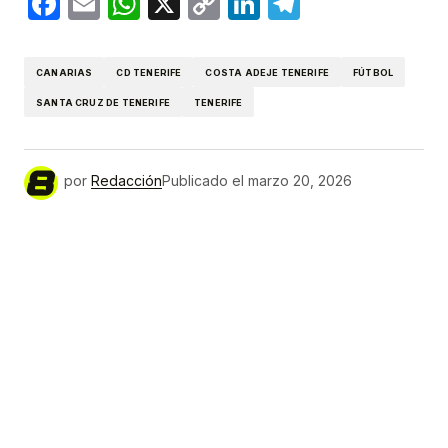
Facebook
Email
WhatsApp
X
Copy
LinkedIn
Telegram
Link
CANARIAS
CD TENERIFE
COSTA ADEJE TENERIFE
FÚTBOL
SANTA CRUZ DE TENERIFE
TENERIFE
por
Redacción
Publicado el
marzo 20, 2026