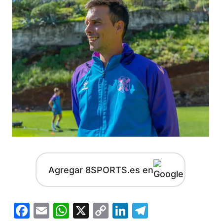
Agregar 8SPORTS.es en
Facebook
Email
WhatsApp
X
Copy
LinkedIn
Telegram