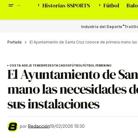
Historias 8SPORTS
Fútbol
Balo
Industria del Deporte
Trail
Go
Portada
El Ayuntamiento de Santa Cruz conoce de primera mano las
COSTA ADEJE TENERIFE
DESTACADOS
FÚTBOL
FÚTBOL FEMENINO
El Ayuntamiento de San
mano las necesidades d
sus instalaciones
por
Redacción
19/02/2026 19:30