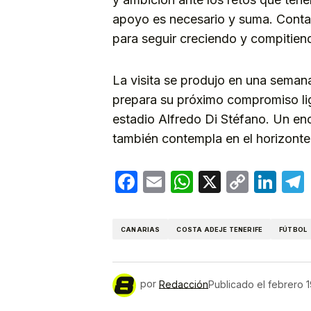
apoyo es necesario y suma. Contar
para seguir creciendo y compitiend
La visita se produjo en una seman
prepara su próximo compromiso lig
estadio Alfredo Di Stéfano. Un enc
también contempla en el horizonte 
Facebook
Email
WhatsApp
X
Copy
Lin
Link
CANARIAS
COSTA ADEJE TENERIFE
FÚTBOL
por
Redacción
Publicado el
febrero 