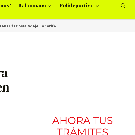
onos
Balonmano
Polideportivo
Tenerife
Costa Adeje Tenerife
ra
en