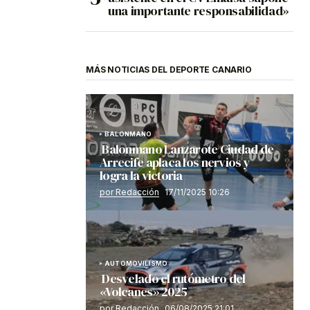
una importante responsabilidad»
MÁS NOTICIAS DEL DEPORTE CANARIO
BALONMANO
Balonmano Lanzarote Ciudad de
Arrecife aplaca los nervios y
logra la victoria
por Redacción
17/11/2025 10:26
AUTOMOVILISMO
Desvelado el rutómetro del
«Volcanes» 2025
por Redacción
06/08/2025 21:01