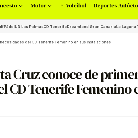
ncesto
Motor
Voleibol
Deportes Autóct
lf
Pádel
UD Las Palmas
CD Tenerife
Dreamland Gran Canaria
La Laguna 
 necesidades del CD Tenerife Femenino en sus instalaciones
ta Cruz conoce de prime
el CD Tenerife Femenino 