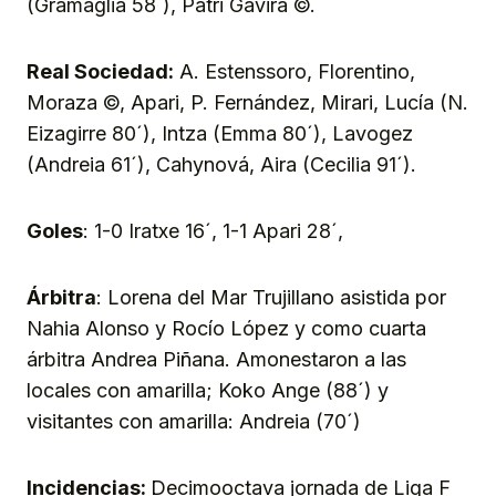
(Gramaglia 58´), Patri Gavira ©.
Real Sociedad:
A. Estenssoro, Florentino,
Moraza ©, Apari, P. Fernández, Mirari, Lucía (N.
Eizagirre 80´), Intza (Emma 80´), Lavogez
(Andreia 61´), Cahynová, Aira (Cecilia 91´).
Goles
: 1-0 Iratxe 16´, 1-1 Apari 28´,
Árbitra
: Lorena del Mar Trujillano asistida por
Nahia Alonso y Rocío López y como cuarta
árbitra Andrea Piñana. Amonestaron a las
locales con amarilla; Koko Ange (88´) y
visitantes con amarilla: Andreia (70´)
Incidencias:
Decimooctava jornada de Liga F