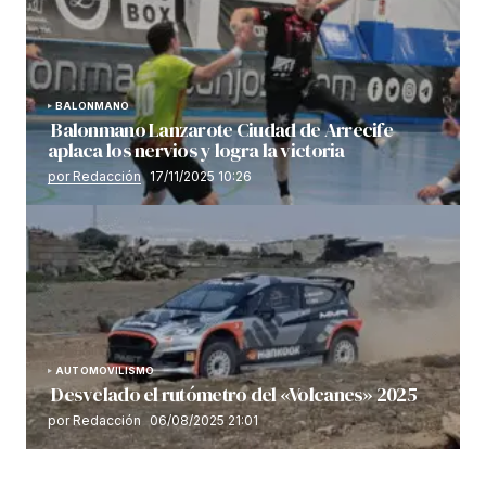
BALONMANO
Balonmano Lanzarote Ciudad de Arrecife
aplaca los nervios y logra la victoria
por Redacción
17/11/2025 10:26
AUTOMOVILISMO
Desvelado el rutómetro del «Volcanes» 2025
por Redacción
06/08/2025 21:01