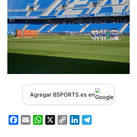
Agregar 8SPORTS.es en
Facebook
Email
WhatsApp
X
Copy
LinkedIn
Telegram
Link