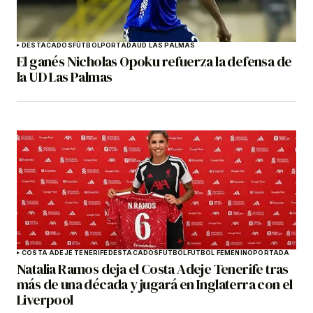
DESTACADOS
FÚTBOL
PORTADA
UD LAS PALMAS
El ganés Nicholas Opoku refuerza la defensa de
la UD Las Palmas
COSTA ADEJE TENERIFE
DESTACADOS
FÚTBOL
FÚTBOL FEMENINO
PORTADA
Natalia Ramos deja el Costa Adeje Tenerife tras
más de una década y jugará en Inglaterra con el
Liverpool