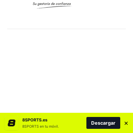
8SPORTS.es
×
Descargar
8SPORTS en tu móvil.