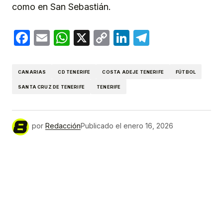
como en San Sebastián.
Facebook
Email
WhatsApp
X
Copy
LinkedIn
Telegram
Link
CANARIAS
CD TENERIFE
COSTA ADEJE TENERIFE
FÚTBOL
SANTA CRUZ DE TENERIFE
TENERIFE
por
Redacción
Publicado el
enero 16, 2026