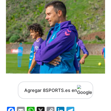
Agregar 8SPORTS.es en
Facebook
Email
WhatsApp
X
Copy
LinkedIn
Telegram