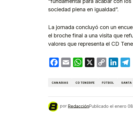
“fundamental para acabar con los 
sociedad plena en igualdad”.
La jornada concluyó con un encuent
el broche final a una visita que r
valores que representa el CD Tene
Facebook
Email
WhatsApp
X
Copy
Lin
Link
CANARIAS
CD TENERIFE
FÚTBOL
SANTA 
por
Redacción
Publicado el
enero 08