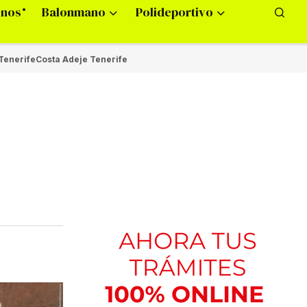
onos
Balonmano
Polideportivo
Tenerife
Costa Adeje Tenerife