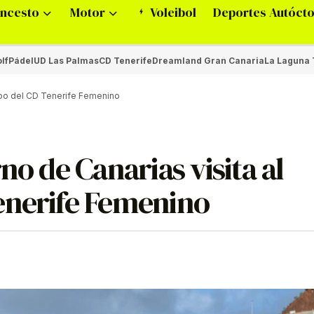
ncesto
Motor
Voleibol
Deportes Autóct
lf
Pádel
UD Las Palmas
CD Tenerife
Dreamland Gran Canaria
La Laguna 
uipo del CD Tenerife Femenino
no de Canarias visita al
enerife Femenino