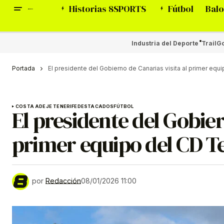
Historias 8SPORTS
Fútbol
Balo
Industria del Deporte
Trail
Go
Portada
El presidente del Gobierno de Canarias visita al primer eq
COSTA ADEJE TENERIFE
DESTACADOS
FÚTBOL
El presidente del Gobier
primer equipo del CD T
por
Redacción
08/01/2026 11:00