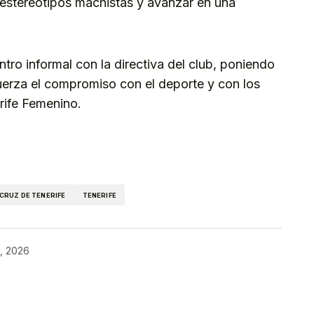
estereotipos machistas y avanzar en una
ro informal con la directiva del club, poniendo
efuerza el compromiso con el deporte y con los
rife Femenino.
kedIn
Telegram
CRUZ DE TENERIFE
TENERIFE
, 2026