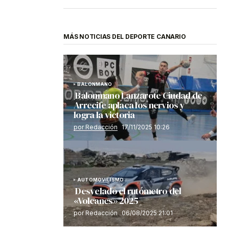
MÁS NOTICIAS DEL DEPORTE CANARIO
BALONMANO
Balonmano Lanzarote Ciudad de
Arrecife aplaca los nervios y
logra la victoria
por Redacción
17/11/2025 10:26
AUTOMOVILISMO
Desvelado el rutómetro del
«Volcanes» 2025
por Redacción
06/08/2025 21:01