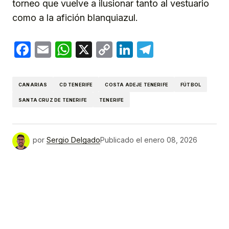
torneo que vuelve a ilusionar tanto al vestuario
como a la afición blanquiazul.
Facebook
Email
WhatsApp
X
Copy
LinkedIn
Telegram
Link
CANARIAS
CD TENERIFE
COSTA ADEJE TENERIFE
FÚTBOL
SANTA CRUZ DE TENERIFE
TENERIFE
por
Sergio Delgado
Publicado el
enero 08, 2026