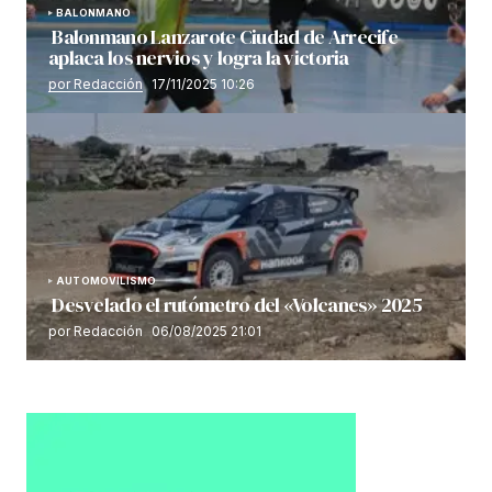
BALONMANO
Balonmano Lanzarote Ciudad de Arrecife
aplaca los nervios y logra la victoria
por Redacción
17/11/2025 10:26
AUTOMOVILISMO
Desvelado el rutómetro del «Volcanes» 2025
por Redacción
06/08/2025 21:01