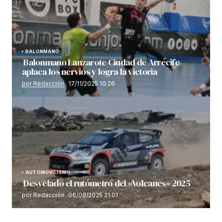
BALONMANO
Balonmano Lanzarote Ciudad de Arrecife
aplaca los nervios y logra la victoria
por Redacción
17/11/2025 10:26
AUTOMOVILISMO
Desvelado el rutómetro del «Volcanes» 2025
por Redacción
06/08/2025 21:01