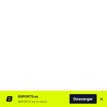
8SPORTS.es
×
Descargar
8SPORTS en tu móvil.