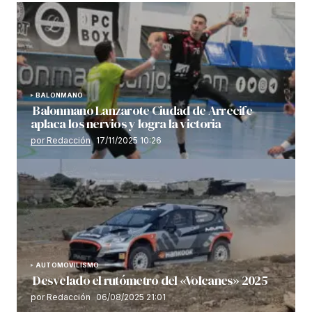
BALONMANO
Balonmano Lanzarote Ciudad de Arrecife
aplaca los nervios y logra la victoria
por Redacción
17/11/2025 10:26
AUTOMOVILISMO
Desvelado el rutómetro del «Volcanes» 2025
por Redacción
06/08/2025 21:01