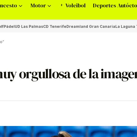
ncesto
Motor
Voleibol
Deportes Autóct
lf
Pádel
UD Las Palmas
CD Tenerife
Dreamland Gran Canaria
La Laguna 
po”
uy orgullosa de la image