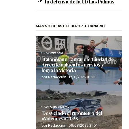
la defensa de la UD Las Palmas
MÁS NOTICIAS DEL DEPORTE CANARIO
BALONMANO
Balonmano Lanzarote Ciudad de
Arrecife aplaca los nervios y
logra la victoria
por Redacción
17/11/2025 10:26
AUTOMOVILISMO
Desvelado el rutómetro del
«Volcanes» 2025
por Redacción
06/08/2025 21:01