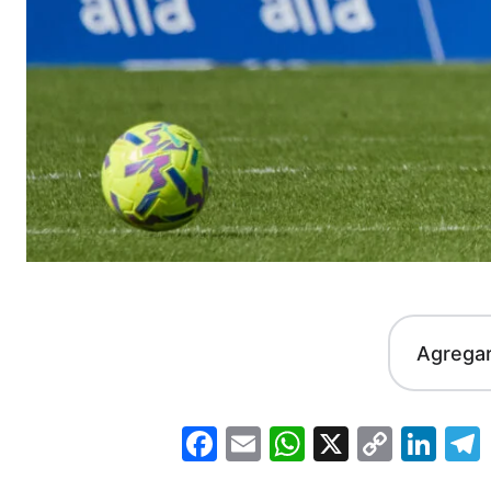
Agrega
Facebook
Email
WhatsApp
X
Copy
Lin
Link