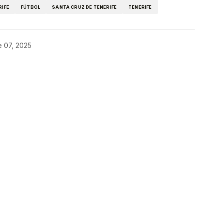
RIFE
FÚTBOL
SANTA CRUZ DE TENERIFE
TENERIFE
e 07, 2025