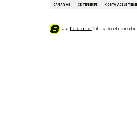
CANARIAS
CD TENERIFE
COSTA ADEJE TENE
por
Redacción
Publicado el
diciembr