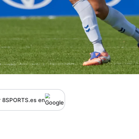
r 8SPORTS.es en
kedIn
Telegram