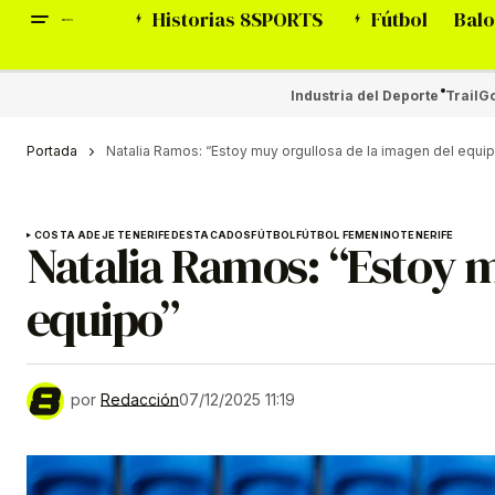
Historias 8SPORTS
Fútbol
Balo
Industria del Deporte
Trail
Go
Portada
Natalia Ramos: “Estoy muy orgullosa de la imagen del equi
COSTA ADEJE TENERIFE
DESTACADOS
FÚTBOL
FÚTBOL FEMENINO
TENERIFE
Natalia Ramos: “Estoy m
equipo”
por
Redacción
07/12/2025 11:19