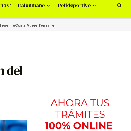
onos
Balonmano
Polideportivo
Tenerife
Costa Adeje Tenerife
n del