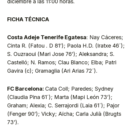
diciembre a las 11:00 horas.
FICHA TÉCNICA
Costa Adeje Tenerife Egatesa
: Nay Cáceres;
Cinta R. (Fatou . D 81’); Paola H.D. (Iratxe 46´);
S. Ouzraoui (Mari Jose 76’); Aleksandra; S.
Castelló; N. Ramos; Clau Blanco; Elba; Patri
Gavira (c); Gramaglia (Ari Arias 72´).
FC Barcelona:
Cata Coll; Paredes; Sydney
(Claudia Pina 61´); Marta (Mapi León 73’);
Graham; Alexia; C. Serrajordi (Laia 61´); Pajor
(Fenger 90’); Vicky; Aïcha; Carla Julià (Brugts
73’).