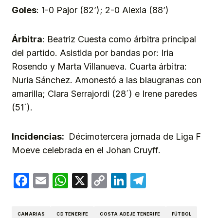
Goles
: 1-0 Pajor (82’); 2-0 Alexia (88’)
Árbitra
: Beatriz Cuesta como árbitra principal
del partido. Asistida por bandas por: Iria
Rosendo y Marta Villanueva. Cuarta árbitra:
Nuria Sánchez. Amonestó a las blaugranas con
amarilla; Clara Serrajordi (28´) e Irene paredes
(51´).
Incidencias:
Décimotercera jornada de Liga F
Moeve celebrada en el Johan Cruyff.
Facebook
Email
WhatsApp
X
Copy
LinkedIn
Telegram
Link
CANARIAS
CD TENERIFE
COSTA ADEJE TENERIFE
FÚTBOL