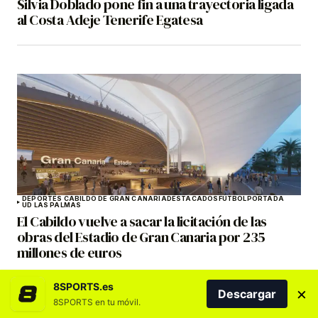
Silvia Doblado pone fin a una trayectoria ligada
al Costa Adeje Tenerife Egatesa
DEPORTES CABILDO DE GRAN CANARIA
DESTACADOS
FÚTBOL
PORTADA
UD LAS PALMAS
El Cabildo vuelve a sacar la licitación de las
obras del Estadio de Gran Canaria por 235
millones de euros
8SPORTS.es
×
Descargar
8SPORTS en tu móvil.