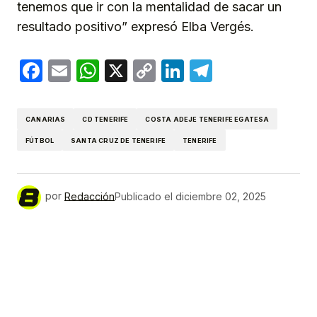
tenemos que ir con la mentalidad de sacar un
resultado positivo” expresó Elba Vergés.
Facebook
Email
WhatsApp
X
Copy
LinkedIn
Telegram
Link
CANARIAS
CD TENERIFE
COSTA ADEJE TENERIFE EGATESA
FÚTBOL
SANTA CRUZ DE TENERIFE
TENERIFE
por
Redacción
Publicado el
diciembre 02, 2025