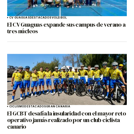
CV GUAGUAS
DESTACADOS
VOLEIBOL
El CV Guaguas expande sus campus de verano a
tres núcleos
CICLISMO
DESTACADOS
GRAN CANARIA
El GCBT desafía la insularidad con el mayor reto
operativo jamás realizado por un club ciclista
canario