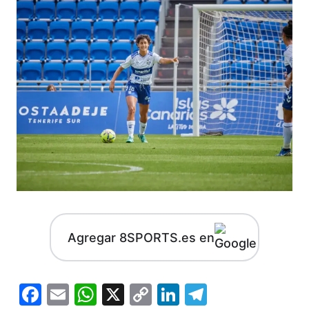
Agregar 8SPORTS.es en
Facebook
Email
WhatsApp
X
Copy
LinkedIn
Telegram