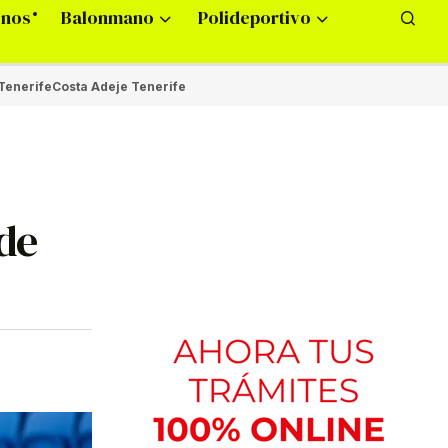
onos
Balonmano
Polideportivo
Tenerife
Costa Adeje Tenerife
 de