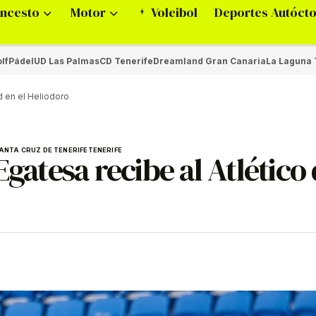
ncesto
Motor
Voleibol
Deportes Autóct
lf
Pádel
UD Las Palmas
CD Tenerife
Dreamland Gran Canaria
La Laguna 
d en el Heliodoro
ANTA CRUZ DE TENERIFE
TENERIFE
Egatesa recibe al Atlético