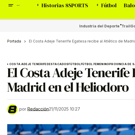
Historias 8SPORTS
Fútbol
Balo
Industria del Deporte
Trail
Go
Portada
El Costa Adeje Tenerife Egatesa recibe al Atlético de Madri
COSTA ADEJE TENERIFE
DESTACADOS
FÚTBOL
FÚTBOL FEMENINO
PROVINCIA DE S
El Costa Adeje Tenerife 
Madrid en el Heliodoro
por
Redacción
21/11/2025 10:27