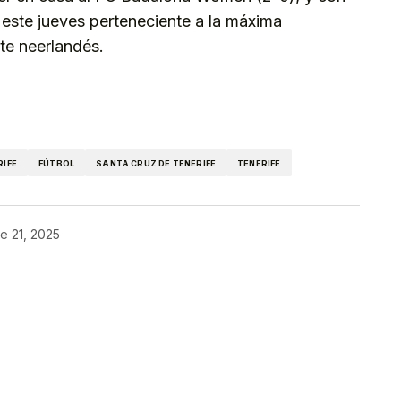
 este jueves perteneciente a la máxima
te neerlandés.
kedIn
Telegram
RIFE
FÚTBOL
SANTA CRUZ DE TENERIFE
TENERIFE
e 21, 2025