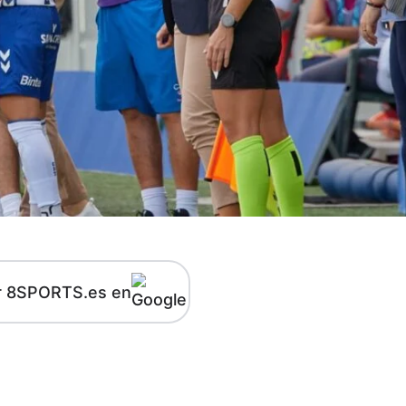
r 8SPORTS.es en
kedIn
Telegram