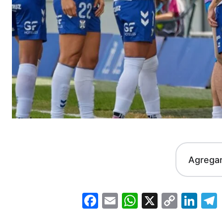
Agrega
Facebook
Email
WhatsApp
X
Copy
Lin
Link