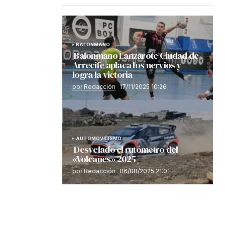
BALONMANO
Balonmano Lanzarote Ciudad de
Arrecife aplaca los nervios y
logra la victoria
por Redacción
17/11/2025 10:26
AUTOMOVILISMO
Desvelado el rutómetro del
«Volcanes» 2025
por Redacción
06/08/2025 21:01