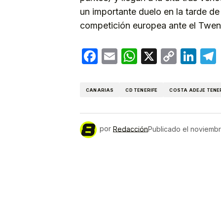
un importante duelo en la tarde de
competición europea ante el Twen
Facebook
Email
WhatsApp
X
Copy
Lin
Link
CANARIAS
CD TENERIFE
COSTA ADEJE TENE
por
Redacción
Publicado el
noviembr