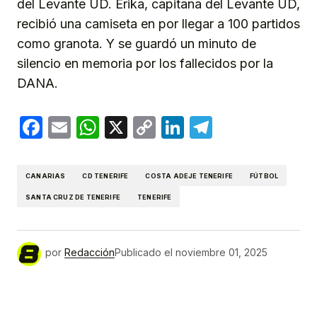
del Levante UD. Érika, capitana del Levante UD,
recibió una camiseta en por llegar a 100 partidos
como granota. Y se guardó un minuto de
silencio en memoria por los fallecidos por la
DANA.
Facebook
Email
WhatsApp
X
Copy
LinkedIn
Telegram
Link
CANARIAS
CD TENERIFE
COSTA ADEJE TENERIFE
FÚTBOL
SANTA CRUZ DE TENERIFE
TENERIFE
por
Redacción
Publicado el
noviembre 01, 2025