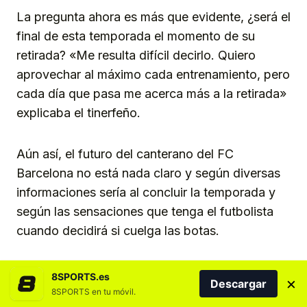
La pregunta ahora es más que evidente, ¿será el
final de esta temporada el momento de su
retirada? «Me resulta difícil decirlo. Quiero
aprovechar al máximo cada entrenamiento, pero
cada día que pasa me acerca más a la retirada»
explicaba el tinerfeño.
Aún así, el futuro del canterano del FC
Barcelona no está nada claro y según diversas
informaciones sería al concluir la temporada y
según las sensaciones que tenga el futbolista
cuando decidirá si cuelga las botas.
«Jugar en el Tenerife es un
8SPORTS.es
×
Descargar
sueño»
8SPORTS en tu móvil.