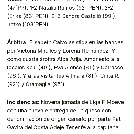
(47´PP); 1-2 Natalia Ramos (62´ PEN); 2-2
(Erika (83´ PEN). 2-3 Sandra Castelló (99´);
Iratxe (103´PEN)
Árbitra
: Elisabeth Calvo asistida en las bandas
por Victoria Miralles y Lorena Hernández. Y
como cuarta árbitra Alba Arija. Amonestó a la
locales Kalu (40´), Eva Alonso (81´) y Carrasco
(96´). Y a las visitantes Aithiara (81´), Cinta R.
(92´) y Gramaglia (95´).
Incidencias:
Novena jornada de Liga F Moeve
con una nueva e entrega de un queso con
denominación de origen canario por parte Patri
Gavira del Costa Adeje Tenerife a la capitana