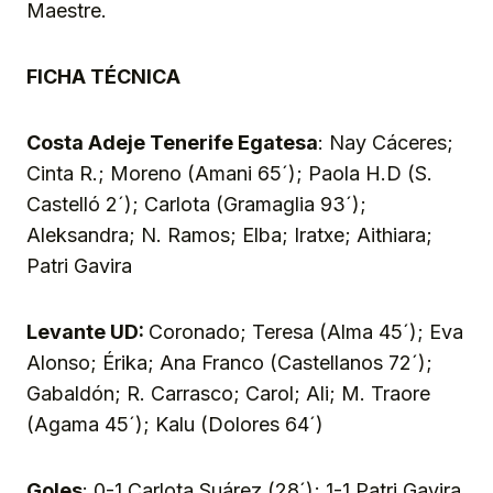
Maestre.
FICHA TÉCNICA
Costa Adeje Tenerife Egatesa
: Nay Cáceres;
Cinta R.; Moreno (Amani 65´); Paola H.D (S.
Castelló 2´); Carlota (Gramaglia 93´);
Aleksandra; N. Ramos; Elba; Iratxe; Aithiara;
Patri Gavira
Levante UD:
Coronado; Teresa (Alma 45´); Eva
Alonso; Érika; Ana Franco (Castellanos 72´);
Gabaldón; R. Carrasco; Carol; Ali; M. Traore
(Agama 45´); Kalu (Dolores 64´)
Goles
: 0-1 Carlota Suárez (28´); 1-1 Patri Gavira