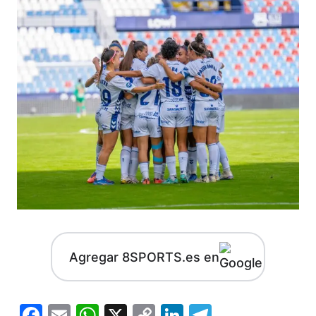
Agregar 8SPORTS.es en
Facebook
Email
WhatsApp
X
Copy
LinkedIn
Telegram