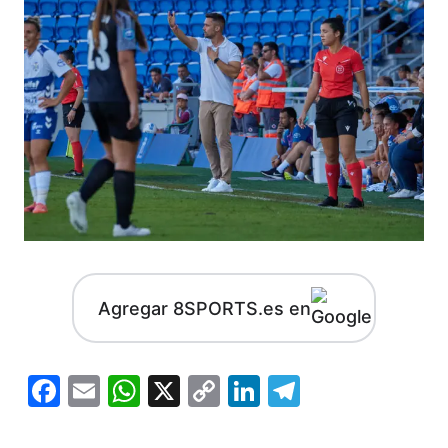
Agregar 8SPORTS.es en
Facebook
Email
WhatsApp
X
Copy
LinkedIn
Telegram
Link