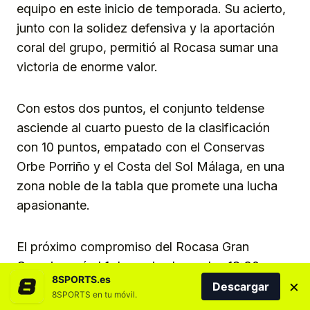
equipo en este inicio de temporada. Su acierto,
junto con la solidez defensiva y la aportación
coral del grupo, permitió al Rocasa sumar una
victoria de enorme valor.
Con estos dos puntos, el conjunto teldense
asciende al cuarto puesto de la clasificación
con 10 puntos, empatado con el Conservas
Orbe Porriño y el Costa del Sol Málaga, en una
zona noble de la tabla que promete una lucha
apasionante.
El próximo compromiso del Rocasa Gran
Canaria será el 1 de noviembre, a las 18:30
8SPORTS.es
×
horas (hora canaria), en el Pabellón Esperanza
Descargar
8SPORTS en tu móvil.
Lag, donde se medirá al CBM AtticGo Elche,