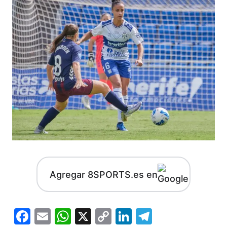
Agregar 8SPORTS.es en
Facebook
Email
WhatsApp
X
Copy
LinkedIn
Telegram