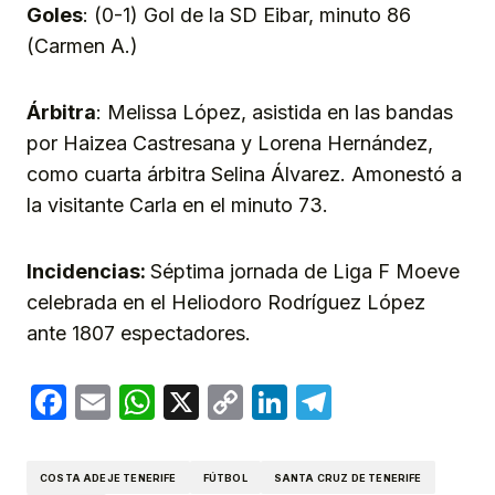
Goles
: (0-1) Gol de la SD Eibar, minuto 86
(Carmen A.)
Árbitra
: Melissa López, asistida en las bandas
por Haizea Castresana y Lorena Hernández,
como cuarta árbitra Selina Álvarez. Amonestó a
la visitante Carla en el minuto 73.
Incidencias:
Séptima jornada de Liga F Moeve
celebrada en el Heliodoro Rodríguez López
ante 1807 espectadores.
Facebook
Email
WhatsApp
X
Copy
LinkedIn
Telegram
Link
COSTA ADEJE TENERIFE
FÚTBOL
SANTA CRUZ DE TENERIFE