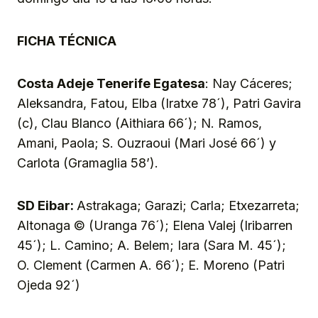
FICHA TÉCNICA
Costa Adeje Tenerife Egatesa
: Nay Cáceres;
Aleksandra, Fatou, Elba (Iratxe 78´), Patri Gavira
(c), Clau Blanco (Aithiara 66´); N. Ramos,
Amani, Paola; S. Ouzraoui (Mari José 66´) y
Carlota (Gramaglia 58’).
SD Eibar:
Astrakaga; Garazi; Carla; Etxezarreta;
Altonaga © (Uranga 76´); Elena Valej (Iribarren
45´); L. Camino; A. Belem; Iara (Sara M. 45´);
O. Clement (Carmen A. 66´); E. Moreno (Patri
Ojeda 92´)