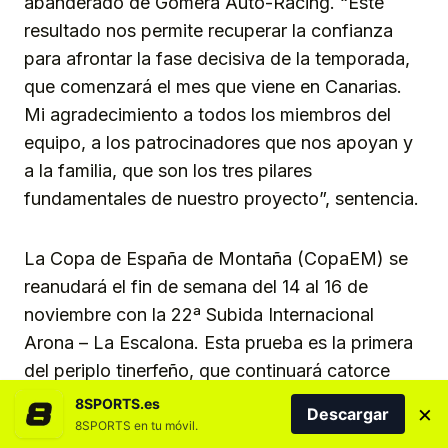
abanderado de Gomera Auto-Racing. “Este
resultado nos permite recuperar la confianza
para afrontar la fase decisiva de la temporada,
que comenzará el mes que viene en Canarias.
Mi agradecimiento a todos los miembros del
equipo, a los patrocinadores que nos apoyan y
a la familia, que son los tres pilares
fundamentales de nuestro proyecto”, sentencia.
La Copa de España de Montaña (CopaEM) se
reanudará el fin de semana del 14 al 16 de
noviembre con la 22ª Subida Internacional
Arona – La Escalona. Esta prueba es la primera
del periplo tinerfeño, que continuará catorce
días más tarde con la celebración de la 50ª
8SPORTS.es
×
Descargar
Subida a Tamaimo. González tratará de
8SPORTS en tu móvil.