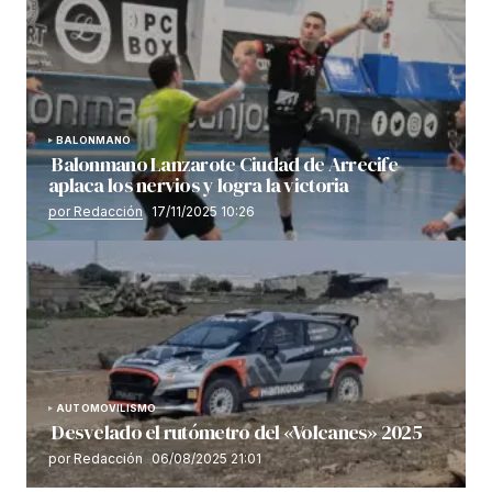
BALONMANO
Balonmano Lanzarote Ciudad de Arrecife
aplaca los nervios y logra la victoria
por Redacción
17/11/2025 10:26
AUTOMOVILISMO
Desvelado el rutómetro del «Volcanes» 2025
por Redacción
06/08/2025 21:01