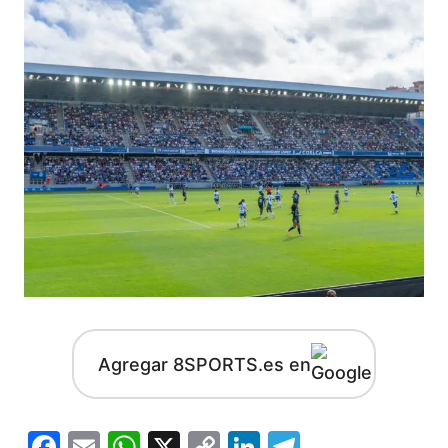
Agregar 8SPORTS.es en
Facebook
Email
WhatsApp
X
Copy
LinkedIn
Telegram