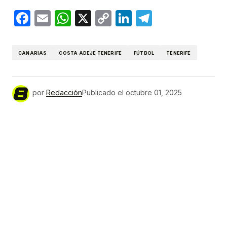
Facebook
Email
WhatsApp
X
Copy
LinkedIn
Telegram
Link
CANARIAS
COSTA ADEJE TENERIFE
FÚTBOL
TENERIFE
por
Redacción
Publicado el
octubre 01, 2025