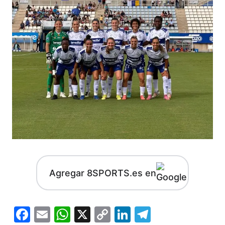
Agregar 8SPORTS.es en
Facebook
Email
WhatsApp
X
Copy
LinkedIn
Telegram