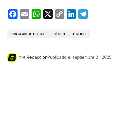
Facebook
Email
WhatsApp
X
Copy
LinkedIn
Telegram
Link
COSTA ADEJE TENERIFE
FÚTBOL
TENERIFE
por
Redacción
Publicado el
septiembre 21, 2025